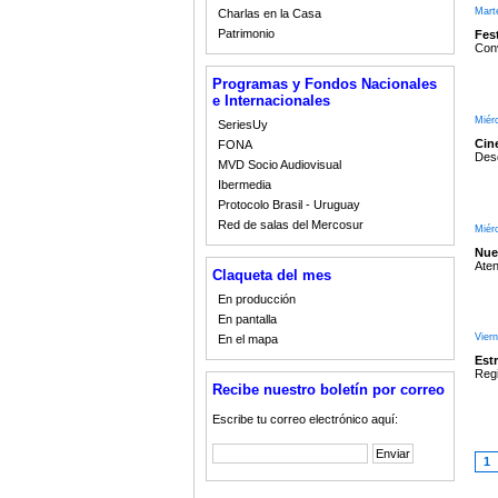
Mart
Charlas en la Casa
Patrimonio
Fest
Conv
Programas y Fondos Nacionales
e Internacionales
Miér
SeriesUy
Cine
FONA
Desd
MVD Socio Audiovisual
Ibermedia
Protocolo Brasil - Uruguay
Red de salas del Mercosur
Miér
Nue
Aten
Claqueta del mes
En producción
En pantalla
Vier
En el mapa
Est
Regi
Recibe nuestro boletín por correo
Escribe tu correo electrónico aquí:
1