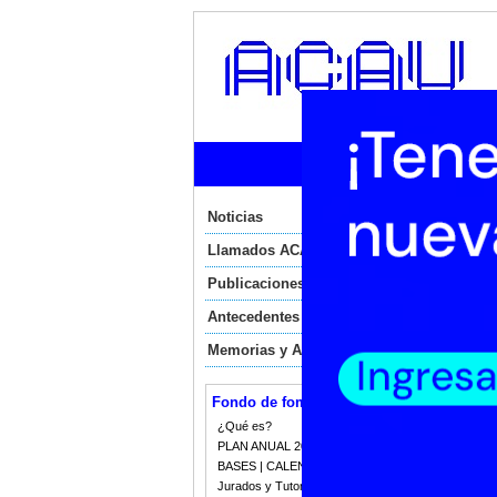
Ini
Noticias
No
Llamados ACAU
N
Publicaciones
N
Antecedentes
Memorias y Auditorias
Miérc
BFI 
La u
Fondo de fomento
¿Qué es?
PLAN ANUAL 2023
Mart
BASES | CALENDARIO 2023
Jurados y Tutorias
Estr