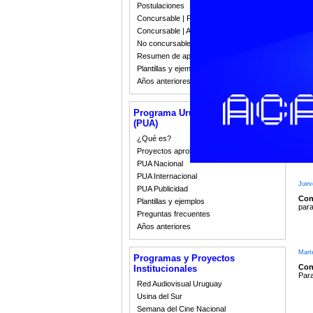
Desd
Postulaciones
Concursable | Fallos 2023
Concursable | Actas y Resoluciones
No concursable | Actas y Resoluciones
Lune
Resumen de apoyos 2008-2022
Sel
Plantillas y ejemplos
Por 
Años anteriores
Programa Uruguay Audiovisual
Viern
(PUA)
Con
¿Qué es?
Hast
Proyectos aprobados
PUA Nacional
PUA Internacional
Juev
PUA Publicidad
Conv
Plantillas y ejemplos
para
Preguntas frecuentes
Años anteriores
Mart
Programas y Proyectos
Conv
Institucionales
Para
Red Audiovisual Uruguay
Usina del Sur
Semana del Cine Nacional