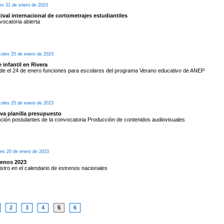
es 31 de enero de 2023
ival internacional de cortometrajes estudiantiles
ocatoria abierta
coles 25 de enero de 2023
 infantil en Rivera
e el 24 de enero funciones para escolares del programa Verano educativo de ANEP
coles 25 de enero de 2023
va planilla presupuesto
ción postulantes de la convocatoria Producción de contenidos audiovisuales
nes 20 de enero de 2023
renos 2023
stro en el calendario de estrenos nacionales
2
3
4
5
6