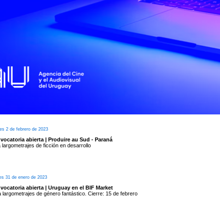
e el 2 de marzo en cines
s 6 de febrero de 2023
eccionada Campus Málaga Talent 2023
Uruguay participará Ilen Juanmbeltz
es 3 de febrero de 2023
vocatoria abierta FICG 38
a el 13 de febrero reciben obras iberoamericanas para sus competencias oficiales
es 2 de febrero de 2023
ocatoria abierta | Produire au Sud - Paraná
 largometrajes de ficción en desarrollo
es 31 de enero de 2023
ocatoria abierta | Uruguay en el BIF Market
 largometrajes de género fantástico. Cierre: 15 de febrero