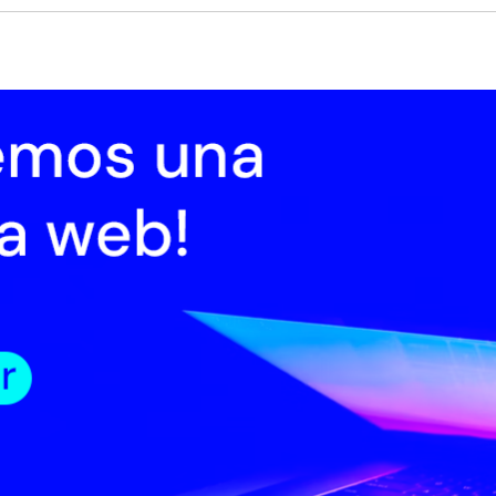
cio
Institucional
Normativa
Trámites
Transparencia
Registro
ticias
oticias 2015
Noticias 2016
Noticias 2017
Noticias 2018
Noticias 2019
Noti
oticias 2023
oles 8 de febrero de 2023
Future Film Festival | Premios
ruguaya The murderer compite como mejor film internacional
es 7 de febrero de 2023
eno | Nieves florecida en astros