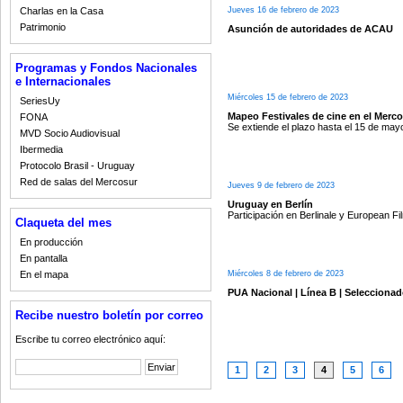
Jueves 16 de febrero de 2023
Charlas en la Casa
Patrimonio
Asunción de autoridades de ACAU
Programas y Fondos Nacionales
e Internacionales
Miércoles 15 de febrero de 2023
SeriesUy
Mapeo Festivales de cine en el Merc
FONA
Se extiende el plazo hasta el 15 de may
MVD Socio Audiovisual
Ibermedia
Protocolo Brasil - Uruguay
Red de salas del Mercosur
Jueves 9 de febrero de 2023
Uruguay en Berlín
Participación en Berlinale y European F
Claqueta del mes
En producción
En pantalla
Miércoles 8 de febrero de 2023
En el mapa
PUA Nacional | Línea B | Selecciona
Recibe nuestro boletín por correo
Escribe tu correo electrónico aquí:
1
2
3
4
5
6