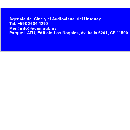
Agencia del Cine y el Audiovisual del Uruguay
Tel: +598 2604 4290
Mail: info@acau.gub.uy
Parque LATU, Edificio Los Nogales, Av. Italia 6201, CP 11500