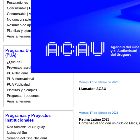
La 26.ª edición del festival incluye va
Postulaciones
Concursable | Fallos 2023
Concursable | Actas y Resoluciones
No concursable | Actas y Resoluciones
Martes 28 de febrero de 2023
Resumen de apoyos 2008-2022
Fondo de Fomento | Inscriptos al cie
Plantillas y ejemplos
Años anteriores
Programa Uruguay Audiovisual
Martes 28 de febrero de 2023
(PUA)
Fondo de Fomento | Jurados produc
¿Qué es?
Proyectos aprobados
PUA Nacional
PUA Internacional
Viernes 17 de febrero de 2023
PUA Publicidad
Llamados ACAU
Plantillas y ejemplos
Preguntas frecuentes
Años anteriores
Viernes 17 de febrero de 2023
Programas y Proyectos
Retina Latina 2023
Institucionales
Comienza el año con un ciclo de Mitos,
Red Audiovisual Uruguay
Usina del Sur
Semana del Cine Nacional