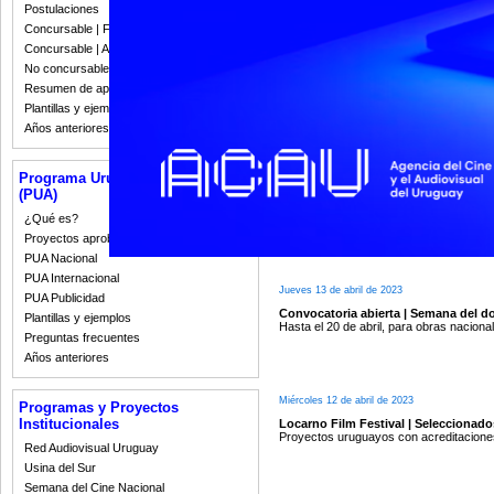
Cine uruguayo de género en el BIFFF
Postulaciones
Concursable | Fallos 2023
Concursable | Actas y Resoluciones
No concursable | Actas y Resoluciones
Miércoles 19 de abril de 2023
Resumen de apoyos 2008-2022
Estreno | Alcira y el campo de espiga
Plantillas y ejemplos
El documental de Agustín Fernández Ga
Años anteriores
Programa Uruguay Audiovisual
Martes 18 de abril de 2023
(PUA)
Semana de la crítica 2023
¿Qué es?
La coproducción uruguaya Levante en la
Proyectos aprobados
PUA Nacional
PUA Internacional
Jueves 13 de abril de 2023
PUA Publicidad
Convocatoria abierta | Semana del 
Plantillas y ejemplos
Hasta el 20 de abril, para obras nacion
Preguntas frecuentes
Años anteriores
Miércoles 12 de abril de 2023
Programas y Proyectos
Institucionales
Locarno Film Festival | Seleccionado
Proyectos uruguayos con acreditaciones
Red Audiovisual Uruguay
Usina del Sur
Semana del Cine Nacional