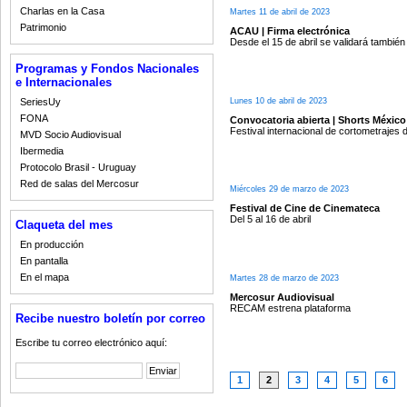
Charlas en la Casa
Martes 11 de abril de 2023
Patrimonio
ACAU | Firma electrónica
Desde el 15 de abril se validará también 
Programas y Fondos Nacionales
e Internacionales
Lunes 10 de abril de 2023
SeriesUy
FONA
Convocatoria abierta | Shorts México
Festival internacional de cortometrajes
MVD Socio Audiovisual
Ibermedia
Protocolo Brasil - Uruguay
Red de salas del Mercosur
Miércoles 29 de marzo de 2023
Festival de Cine de Cinemateca
Del 5 al 16 de abril
Claqueta del mes
En producción
En pantalla
En el mapa
Martes 28 de marzo de 2023
Mercosur Audiovisual
RECAM estrena plataforma
Recibe nuestro boletín por correo
Escribe tu correo electrónico aquí:
1
2
3
4
5
6