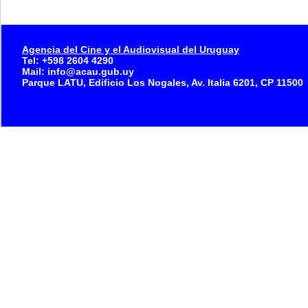
Agencia del Cine y el Audiovisual del Uruguay
Tel: +598 2604 4290
Mail: info@acau.gub.uy
Parque LATU, Edificio Los Nogales, Av. Italia 6201, CP 11500