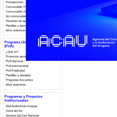
Convocatoria abierta del 20 de enero ha
Postulaciones
Concursable | Fallos 2023
Concursable | Actas y Resoluciones
No concursable | Actas y Resoluciones
Miércoles 18 de enero de 2023
Resumen de apoyos 2008-2022
Primera convocatoria concursable -
Plantillas y ejemplos
Convocatoria abierta desde el 20 de ene
Años anteriores
Programa Uruguay Audiovisual
(PUA)
1
2
3
4
5
6
¿Qué es?
Proyectos aprobados
PUA Nacional
PUA Internacional
PUA Publicidad
Plantillas y ejemplos
Preguntas frecuentes
Años anteriores
Programas y Proyectos
Institucionales
Red Audiovisual Uruguay
Usina del Sur
Semana del Cine Nacional