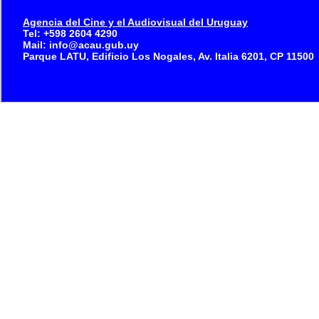
Agencia del Cine y el Audiovisual del Uruguay
Tel: +598 2604 4290
Mail: info@acau.gub.uy
Parque LATU, Edificio Los Nogales, Av. Italia 6201, CP 11500