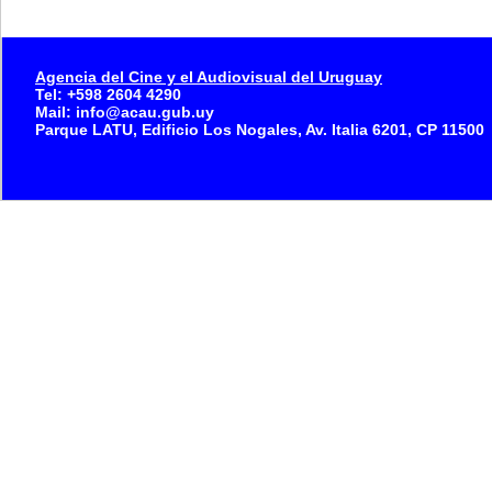
Agencia del Cine y el Audiovisual del Uruguay
Tel: +598 2604 4290
Mail: info@acau.gub.uy
Parque LATU, Edificio Los Nogales, Av. Italia 6201, CP 11500