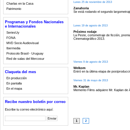
Lunes 25 de noviembre de 2013
Charlas en la Casa
Zanahoria
Patrimonio
Se está rodando el segundo largometraj
Programas y Fondos Nacionales
Lunes 19 de agosto de 2013
e Internacionales
Próximo rodaje
SeriesUy
La Peste, cortometraje de ficción, pre
FONA
Cinematográfico 2013.
MVD Socio Audiovisual
Ibermedia
Protocolo Brasil - Uruguay
Red de salas del Mercosur
Viernes 9 de agosto de 2013
Welkom
Entró en la última etapa de postproduc
Claqueta del mes
En producción
Viernes 31 de mayo de 2013
En pantalla
Mr. Kaplan
En el mapa
Memento Films adquiere Mr. Kaplan de Ál
Recibe nuestro boletín por correo
Escribe tu correo electrónico aquí:
1
2