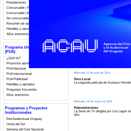
Postulaciones
Concursable | Fallos 2023
Concursable | Actas y Resoluciones
Jueves 31 de enero de 2019
No concursable | Actas y Resoluciones
Serie Web | El último youtuber
Resumen de apoyos 2008-2022
Comenzó el rodaje de la Serie de Martí
Plantillas y ejemplos
Años anteriores
Viernes 20 de noviembre de 2015
Programa Uruguay Audiovisual
Visita a rodaje
(PUA)
Inscripciones abiertas para asistir a la
localidad de San Antonio.
¿Qué es?
Proyectos aprobados
PUA Nacional
Miércoles 25 de junio de 2014
PUA Internacional
Dios Local
PUA Publicidad
La segunda película de Gustavo Herná
Plantillas y ejemplos
Preguntas frecuentes
Años anteriores
Miércoles 19 de marzo de 2014
Paleodetectives
Programas y Proyectos
La Serie de TV dirigida por Leo Lagos es
Institucionales
año.
Red Audiovisual Uruguay
Usina del Sur
Semana del Cine Nacional