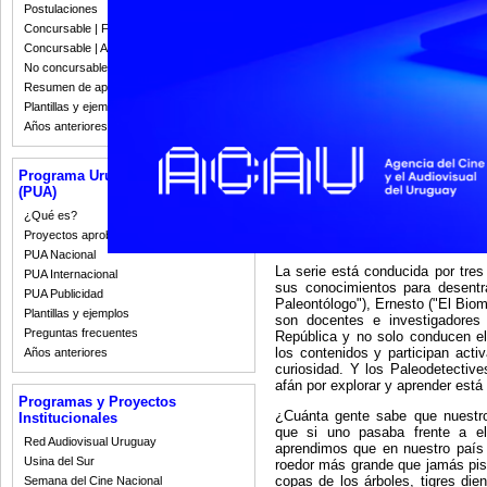
Postulaciones
Concursable | Fallos 2023
Concursable | Actas y Resoluciones
No concursable | Actas y Resoluciones
Resumen de apoyos 2008-2022
Plantillas y ejemplos
Años anteriores
Programa Uruguay Audiovisual
(PUA)
¿Qué es?
Proyectos aprobados
PUA Nacional
La serie está conducida por tres
PUA Internacional
sus conocimientos para desentra
PUA Publicidad
Paleontólogo"), Ernesto ("El Biome
Plantillas y ejemplos
son docentes e investigadores
Preguntas frecuentes
República y no solo conducen e
los contenidos y participan acti
Años anteriores
curiosidad. Y los Paleodetectiv
afán por explorar y aprender está
Programas y Proyectos
¿Cuánta gente sabe que nuestro
Institucionales
que si uno pasaba frente a el
Red Audiovisual Uruguay
aprendimos que en nuestro país v
Usina del Sur
roedor más grande que jamás pisó
copas de los árboles, tigres die
Semana del Cine Nacional