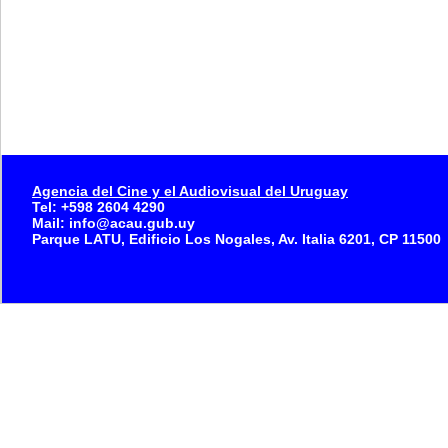
Agencia del Cine y el Audiovisual del Uruguay
Tel: +598 2604 4290
Mail: info@acau.gub.uy
Parque LATU, Edificio Los Nogales, Av. Italia 6201, CP 11500