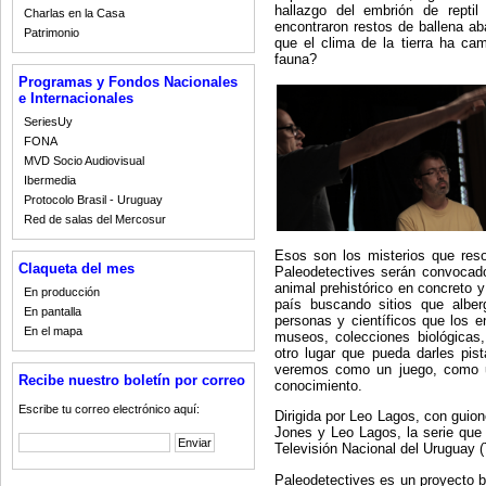
hallazgo del embrión de rept
Charlas en la Casa
encontraron restos de ballena a
Patrimonio
que el clima de la tierra ha ca
fauna?
Programas y Fondos Nacionales
e Internacionales
SeriesUy
FONA
MVD Socio Audiovisual
Ibermedia
Protocolo Brasil - Uruguay
Red de salas del Mercosur
Esos son los misterios que reso
Claqueta del mes
Paleodetectives serán convocados
animal prehistórico en concreto y
En producción
país buscando sitios que alber
En pantalla
personas y científicos que los e
En el mapa
museos, colecciones biológicas,
otro lugar que pueda darles pist
veremos como un juego, como u
Recibe nuestro boletín por correo
conocimiento.
Escribe tu correo electrónico aquí:
Dirigida por Leo Lagos, con guio
Jones y Leo Lagos, la serie que 
Televisión Nacional del Uruguay
Paleodetectives es un proyecto b