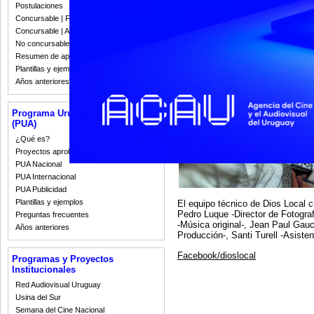
oscuros de sus vidas.
Postulaciones
Concursable | Fallos 2023
Ya en su etapa de posproducción,
Concursable | Actas y Resoluciones
García Cucucovich, recibió varias
Driver, una de las mayores distri
No concursable | Actas y Resoluciones
encargada de distribuir este largo
Resumen de apoyos 2008-2022
Plantillas y ejemplos
Años anteriores
Programa Uruguay Audiovisual
(PUA)
¿Qué es?
Proyectos aprobados
PUA Nacional
PUA Internacional
PUA Publicidad
Plantillas y ejemplos
El equipo técnico de Dios Local 
Pedro Luque -Director de Fotograf
Preguntas frecuentes
-Música original-, Jean Paul Gauc
Años anteriores
Producción-, Santi Turell -Asisten
Facebook/dioslocal
Programas y Proyectos
Institucionales
Red Audiovisual Uruguay
Usina del Sur
Semana del Cine Nacional