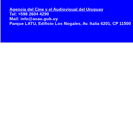
Agencia del Cine y el Audiovisual del Uruguay
Tel: +598 2604 4290
Mail: info@acau.gub.uy
Parque LATU, Edificio Los Nogales, Av. Italia 6201, CP 11500