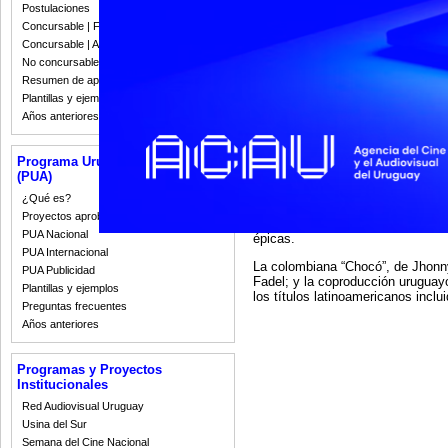
Postulaciones
Coproducida entre la española B
Concursable | Fallos 2023
junto con la alemana Razor Film P
Concursable | Actas y Resoluciones
Kaplan” es el segundo largo de B
película seleccionadas para la S
No concursable | Actas y Resoluciones
internacionales.
Resumen de apoyos 2008-2022
Plantillas y ejemplos
Para su realización, la película 
Años anteriores
Ibermedia así como del ICAU y el
Kaplan” recibió apoyo también de
Brandenburg, además de participa
Programa Uruguay Audiovisual
(PUA)
Para el rodaje, Brechner se rodeó 
que participó en su ópera prima. E
¿Qué es?
uruguayo Néstor Guzzini (“Gigant
Proyectos aprobados
que el director vuelve a apoyars
PUA Nacional
épicas.
PUA Internacional
La colombiana “Chocó”, de Jhonny 
PUA Publicidad
Fadel; y la coproducción uruguay
Plantillas y ejemplos
los títulos latinoamericanos inclu
Preguntas frecuentes
Años anteriores
Programas y Proyectos
Institucionales
Red Audiovisual Uruguay
Usina del Sur
Semana del Cine Nacional