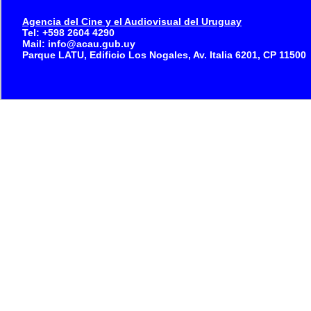
Agencia del Cine y el Audiovisual del Uruguay
Tel: +598 2604 4290
Mail: info@acau.gub.uy
Parque LATU, Edificio Los Nogales, Av. Italia 6201, CP 11500