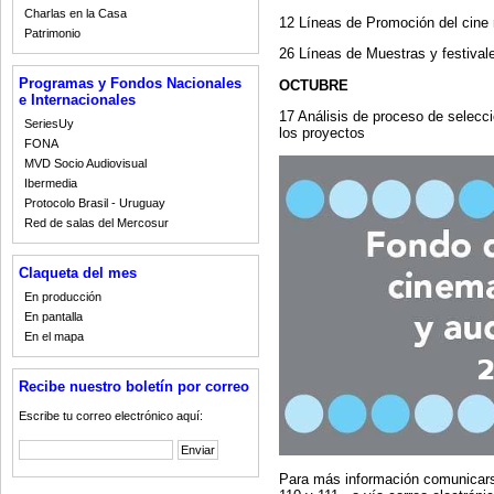
Charlas en la Casa
12 Líneas de Promoción del cine 
Patrimonio
26 Líneas de Muestras y festival
Programas y Fondos Nacionales
OCTUBRE
e Internacionales
17 Análisis de proceso de selecció
SeriesUy
los proyectos
FONA
MVD Socio Audiovisual
Ibermedia
Protocolo Brasil - Uruguay
Red de salas del Mercosur
Claqueta del mes
En producción
En pantalla
En el mapa
Recibe nuestro boletín por correo
Escribe tu correo electrónico aquí:
Para más información comunicarse