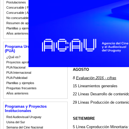
cada una.
Postulaciones
Concursable | Fallos 2023
Diálogo abierto
, es una serie de e
Concursable | Actas y Resoluciones
promovidos por ICAU, Dirección d
No concursable | Actas y Resoluciones
y la reflexión de cara a la defini
Resumen de apoyos 2008-2022
Plantillas y ejemplos
Años anteriores
Con esta iniciativa ICAU reafir
todas las personas, asociaciones, 
las siguientes instancias planific
Programa Uruguay Audiovisual
torno a los lineamientos del Plan
(PUA)
abordaje de los distintos aspecto
¿Qué es?
Compartimos el Calendario Co
Proyectos aprobados
PUA Nacional
AGOSTO
PUA Internacional
8
Evaluación 2016 - cifras
PUA Publicidad
Plantillas y ejemplos
15 Lineamientos generales
Preguntas frecuentes
Años anteriores
22 Líneas Desarrollo de contenid
29 Líneas Producción de conteni
Programas y Proyectos
Institucionales
Red Audiovisual Uruguay
SETIEMBRE
Usina del Sur
5 Línea Coproducción Minoritaria
Semana del Cine Nacional