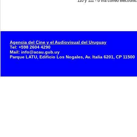
110 y 111 - o vía correo electróni
Agencia del Cine y el Audiovisual del Uruguay
Tel: +598 2604 4290
Mail: info@acau.gub.uy
Parque LATU, Edificio Los Nogales, Av. Italia 6201, CP 11500