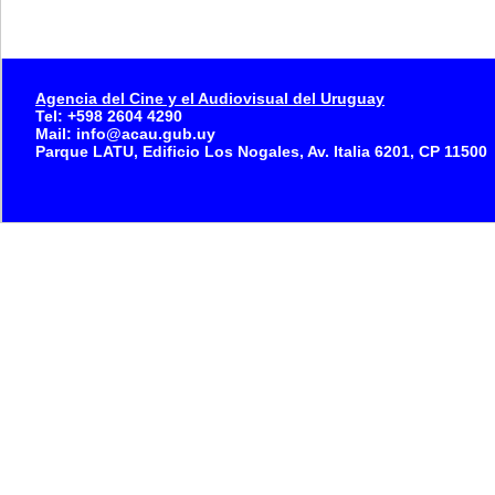
Agencia del Cine y el Audiovisual del Uruguay
Tel: +598 2604 4290
Mail: info@acau.gub.uy
Parque LATU, Edificio Los Nogales, Av. Italia 6201, CP 11500