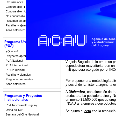
Postulaciones
Por la eficacia con la que interca
Concursable | Fallos 2023
un momento específico de la Histo
Concursable | Actas y Resoluciones
del Rock and Roll, la represión a
No concursable | Actas y Resoluciones
A
¿Quién mató a Narciso?
, con
Resumen de apoyos 2008-2022
Fernando Epstein de la empresa 
Plantillas y ejemplos
calidad de coproductora mayorita
Años anteriores
millón quinientos mil), que será 
minoritaria uruguaya.
Programa Uruguay Audiovisual
(PUA)
Por la sutileza con la que se nar
“pirquinero” (minero artesanal) en 
¿Qué es?
Proyectos aprobados
A
La hija del Pacífico
, con dire
PUA Nacional
Virginia Bogliolo de la empresa p
coproductora mayoritaria, con un
PUA Internacional
mil) que será otorgado por el IN
PUA Publicidad
Plantillas y ejemplos
Preguntas frecuentes
Por proponer una metodología alte
Años anteriores
y social de la historia argentina 
A
Diciembre
, con dirección de L
Programas y Proyectos
productora La pobladora cine y N
Institucionales
un monto $1.500.000 (pesos urugu
INCAU a la empresa coproductora
Red Audiovisual Uruguay
Usina del Sur
Se ajunta el
acta
con la resolució
Semana del Cine Nacional