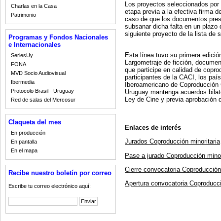
Los proyectos seleccionados por
Charlas en la Casa
etapa previa a la efectiva firma d
Patrimonio
caso de que los documentos prese
subsanar dicha falta en un plazo d
siguiente proyecto de la lista de
Programas y Fondos Nacionales
e Internacionales
Esta línea tuvo su primera edició
SeriesUy
Largometraje de ficción, docume
FONA
que participe en calidad de copro
MVD Socio Audiovisual
participantes de la CACI, los paí
Ibermedia
Iberoamericano de Coproducción C
Protocolo Brasil - Uruguay
Uruguay mantenga acuerdos bilate
Ley de Cine y previa aprobación 
Red de salas del Mercosur
Claqueta del mes
Enlaces de interés
En producción
Jurados Coproducción minoritaria
En pantalla
En el mapa
Pase a jurado Coproducción minor
Cierre convocatoria Coproducción 
Recibe nuestro boletín por correo
Apertura convocatoria Coproducci
Escribe tu correo electrónico aquí: