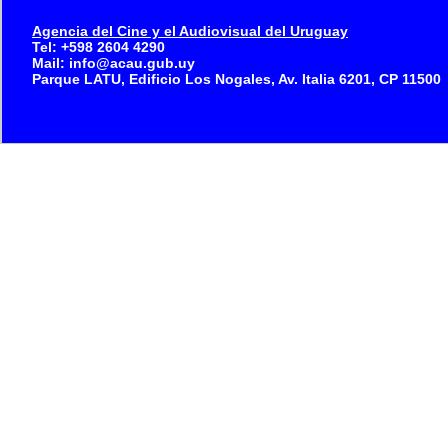
Agencia del Cine y el Audiovisual del Uruguay
Tel: +598 2604 4290
Mail: info@acau.gub.uy
Parque LATU, Edificio Los Nogales, Av. Italia 6201, CP 11500