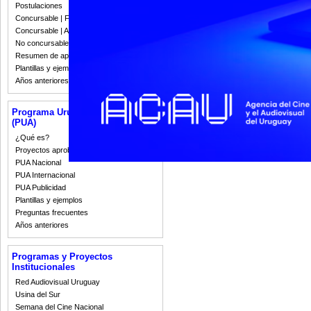
Postulaciones
Concursable | Fallos 2023
Concursable | Actas y Resoluciones
No concursable | Actas y Resoluciones
Resumen de apoyos 2008-2022
Plantillas y ejemplos
Años anteriores
Programa Uruguay Audiovisual
(PUA)
¿Qué es?
Proyectos aprobados
PUA Nacional
PUA Internacional
PUA Publicidad
Plantillas y ejemplos
Preguntas frecuentes
Años anteriores
Programas y Proyectos
Institucionales
Red Audiovisual Uruguay
Usina del Sur
Semana del Cine Nacional