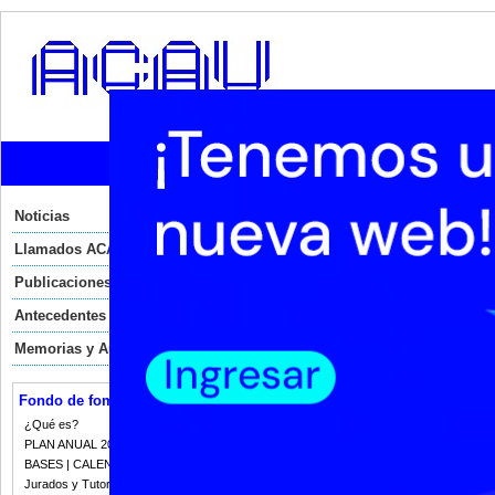
Inicio
Institucional
Normat
Años anteriores
Noticias
2020
2019
2018
2017
Llamados ACAU
Publicaciones
Antecedentes
Memorias y Auditorias
Fondo de fomento
¿Qué es?
PLAN ANUAL 2023
BASES | CALENDARIO 2023
Jurados y Tutorias