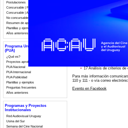
Postulaciones
22 Líneas Desarrollo de c
Concursable | Fallos 2023
29 Líneas Producción de c
Concursable | Actas y Resoluciones
No concursable | Actas y Resoluciones
SETIEMBRE
Resumen de apoyos 2008-2022
5 Línea Coproudcción Minor
Plantillas y ejemplos
Años anteriores
12 Línea Promoción del cin
26 Muestras y festivales/ 
Programa Uruguay Audiovisual
(PUA)
OCTUBRE
¿Qué es?
10 Análisis de proceso de 
Proyectos aprobados
PUA Nacional
17 Análisis de criterios de
PUA Internacional
Para más información comunicarse
PUA Publicidad
110 y 111 - o vía correo electróni
Plantillas y ejemplos
Preguntas frecuentes
Evento en Facebook
Años anteriores
Programas y Proyectos
Institucionales
Red Audiovisual Uruguay
Usina del Sur
Semana del Cine Nacional