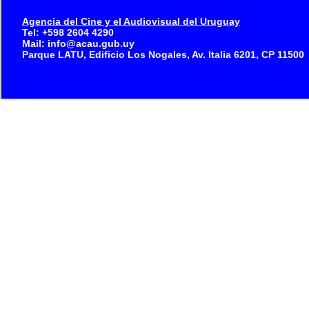
Agencia del Cine y el Audiovisual del Uruguay
Tel: +598 2604 4290
Mail: info@acau.gub.uy
Parque LATU, Edificio Los Nogales, Av. Italia 6201, CP 11500