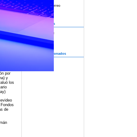
l (ICAU)
u
Enviar por correo
isión en
mento de
Archivos adjuntos
Acta_Documental
 fueron
 con los
Acta_Ficción
 la
isella
Contenidos relacionados
de los
Fallos
, 85
ón por
na) y
valuó los
ario
ay)
tevideo
s Fondos
as de
zmán