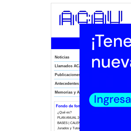
Ini
Noticias
N
Llamados ACAU
N
Publicaciones
E
Antecedentes
Memorias y Auditorias
Vier
Fa
Fondo de fomento
Au
¿Qué es?
PLAN ANUAL 2023
Se 
BASES | CALENDARIO 2023
fom
Jurados y Tutorias