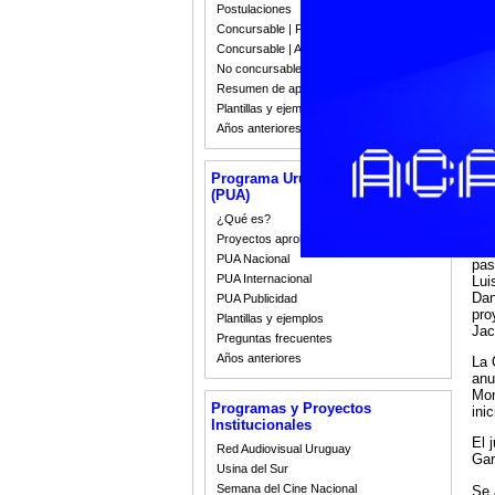
Se 
Postulaciones
el 
Concursable | Fallos 2023
seg
Concursable | Actas y Resoluciones
eta
No concursable | Actas y Resoluciones
El 
Resumen de apoyos 2008-2022
las
Plantillas y ejemplos
Años anteriores
Los
anu
Fal
Programa Uruguay Audiovisual
Int
(PUA)
Pre
tri
¿Qué es?
Proyectos aprobados
De 
PUA Nacional
pas
PUA Internacional
Lui
Dan
PUA Publicidad
pro
Plantillas y ejemplos
Jac
Preguntas frecuentes
Años anteriores
La 
anu
Mon
Programas y Proyectos
inic
Institucionales
El 
Red Audiovisual Uruguay
Gar
Usina del Sur
Semana del Cine Nacional
Se 