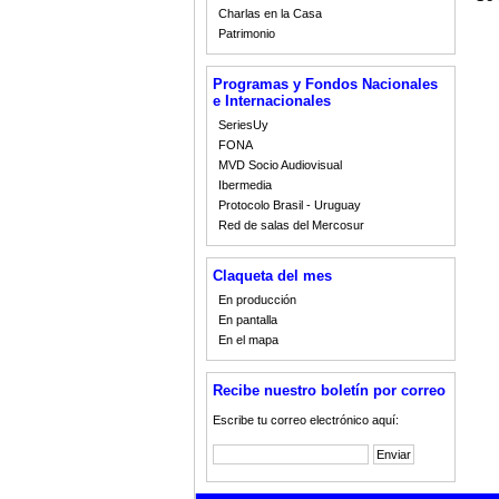
Charlas en la Casa
Patrimonio
Programas y Fondos Nacionales
e Internacionales
SeriesUy
FONA
MVD Socio Audiovisual
Ibermedia
Protocolo Brasil - Uruguay
Red de salas del Mercosur
Claqueta del mes
En producción
En pantalla
En el mapa
Recibe nuestro boletín por correo
Escribe tu correo electrónico aquí: