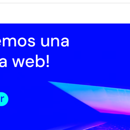
cio
Institucional
Normativa
Trámites
Transparencia
Registro
oticias 2021
Noticias 2020
Noticias 2019
Noticias 2016
Noticias 2018
oticias 2022
Noticias 2023
nero
Febrero
Marzo
Abril
Mayo
Junio
Julio
Agosto
Setiembre
nes 2 de octubre de 2015
llos de la Segunda Convocatoria - Desarrollo de Contenidos
diovisuales - 2015
anunciaron los proyectos beneficiarios de la segunda convocatoria del
ento que otorga $U 889.000 para el desarrollo audiovisual.