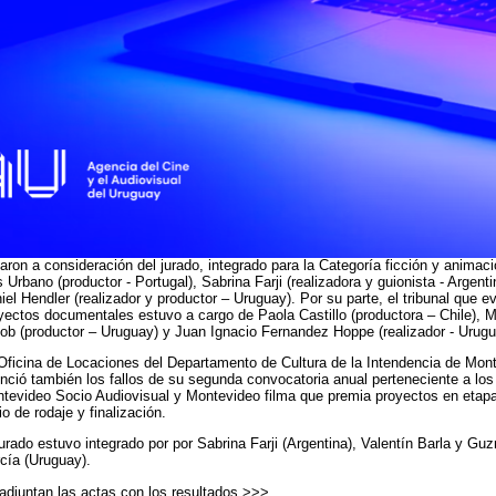
realizó este viernes en la sede de la Dirección del Cine y audiovisual Naciona
anuncio de los fallos del Fondo de fomento cinematográfico y audiovisual en s
unda convocatoria concursable anual, que premia a proyectos de cine y telev
pa de Desarrollo.
monto asignado para esta 2ª convocatoria fue de $U 889.000 (más el comple
 televisoras públicas).
 tribunales se reunieron en Montevideo, los días 1 y 2 de octubre y los fallos
nciados públicamente en una emotiva ceremonia que comenzó a las 12:00 hs
los de la Oficina de Locaciones, con la presencia de la Directora de Cultura de
endencia de Montevideo, Mariana Percovich y la Coordinadora de la Oficina, G
vitali, para dar paso a las palabras de la Directora de ICAU y los integrantes 
bunales.
los 103 proyectos inscriptos al cierre de la convocatoria al Fondo de fomento
aron a consideración del jurado, integrado para la Categoría ficción y animaci
s Urbano (productor - Portugal), Sabrina Farji (realizadora y guionista - Argenti
iel Hendler (realizador y productor – Uruguay). Por su parte, el tribunal que e
yectos documentales estuvo a cargo de Paola Castillo (productora – Chile), M
ob (productor – Uruguay) y Juan Ignacio Fernandez Hoppe (realizador - Urugu
Oficina de Locaciones del Departamento de Cultura de la Intendencia de Mon
nció también los fallos de su segunda convocatoria anual perteneciente a lo
tevideo Socio Audiovisual y Montevideo filma que premia proyectos en etap
io de rodaje y finalización.
jurado estuvo integrado por por Sabrina Farji (Argentina), Valentín Barla y Gu
cía (Uruguay).
adjuntan las actas con los resultados >>>