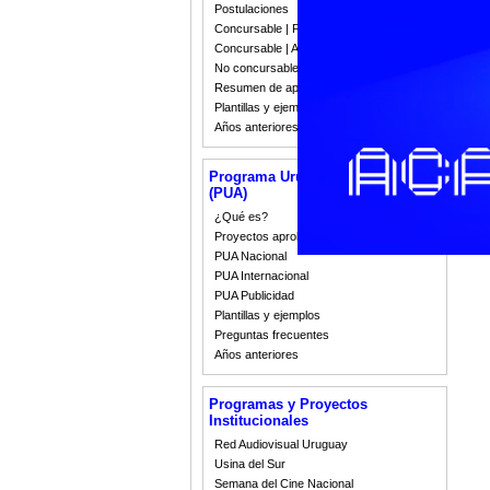
Int
Postulaciones
Concursable | Fallos 2023
Concursable | Actas y Resoluciones
No concursable | Actas y Resoluciones
Resumen de apoyos 2008-2022
Plantillas y ejemplos
Años anteriores
Programa Uruguay Audiovisual
(PUA)
¿Qué es?
Proyectos aprobados
PUA Nacional
PUA Internacional
PUA Publicidad
Plantillas y ejemplos
Preguntas frecuentes
Años anteriores
Programas y Proyectos
Institucionales
Red Audiovisual Uruguay
Usina del Sur
Semana del Cine Nacional