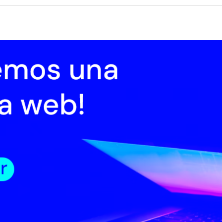
cio
Institucional
Normativa
Trámites
Transparencia
Registro
oticias 2021
Noticias 2020
Noticias 2019
Noticias 2016
Noticias 2018
oticias 2022
Noticias 2023
nero
Febrero
Marzo
Abril
Mayo
Junio
Julio
Agosto
Setiembre
s 9 de febrero de 2015
guay en la Berlinale 2015
UGUAY EN LA BERLINALE 2015
guay está presente en la actual edición de la Berlinale - Festival Internaciona
Berlín, uno de los más importantes del mundo, que se está realizando desde e
febrero. Esta presencia es posible gracias al aporte de Uruguay XXI, ICAU-