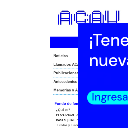
Ini
Noticias
N
Llamados ACAU
N
Publicaciones
E
Antecedentes
Memorias y Auditorias
Lune
Uru
Fondo de fomento
UR
¿Qué es?
PLAN ANUAL 2023
Uru
BASES | CALENDARIO 2023
de 
Jurados y Tutorias
de 