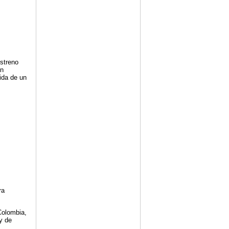
estreno
ón
ida de un
ra
Colombia,
y de