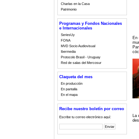
Charlas en la Casa
Patrimonio
Programas y Fondos Nacionales
e Internacionales
SeriesUy
En 
FONA
mun
MVD Socio Audiovisual
Pan
cóc
Ibermedia
Protocolo Brasil - Uruguay
Red de salas del Mercosur
Claqueta del mes
En producción
En pantalla
En el mapa
Recibe nuestro boletín por correo
La 
Escribe tu correo electrónico aquí:
des