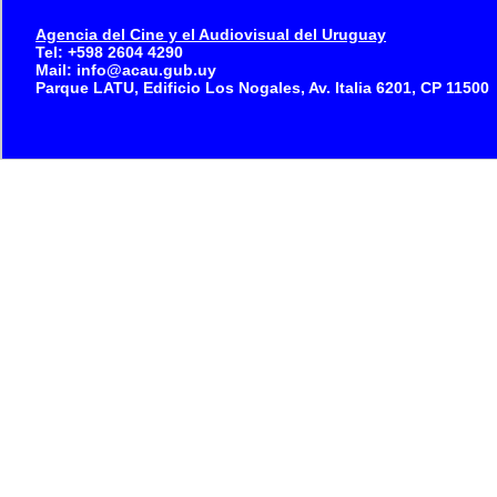
Agencia del Cine y el Audiovisual del Uruguay
Tel: +598 2604 4290
Mail: info@acau.gub.uy
Parque LATU, Edificio Los Nogales, Av. Italia 6201, CP 11500