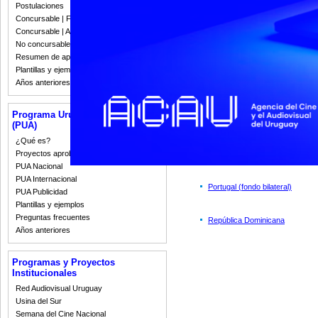
Postulaciones
Concursable | Fallos 2023
Canadá
Concursable | Actas y Resoluciones
No concursable | Actas y Resoluciones
Francia (Francés
- Español)
Resumen de apoyos 2008-2022
Plantillas y ejemplos
Años anteriores
Latinoaméricano (CACI) Multilat
Protocolo de Enmienda
Reglamento del Acuerd
Programa Uruguay Audiovisual
Ratificación del Acuerd
(PUA)
¿Qué es?
Italia
Proyectos aprobados
PUA Nacional
PUA Internacional
Portugal (fondo bilateral)
PUA Publicidad
Plantillas y ejemplos
Preguntas frecuentes
República Dominicana
Años anteriores
Programas y Proyectos
Institucionales
Red Audiovisual Uruguay
Usina del Sur
Semana del Cine Nacional