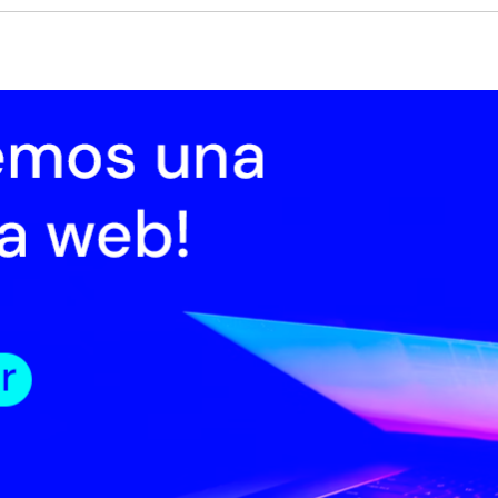
cio
Institucional
Normativa
Trámites
Transparencia
Registro
oticias 2021
Noticias 2020
Noticias 2019
Noticias 2016
Noticias 2018
oticias 2022
Noticias 2023
es 14 de noviembre de 2023
ina Latina - Realidades mediáticas a través del cine
ina Latina estrena nuevo ciclo con la participación de una película urug
artir del 14 de noviembre se podrá ver por Retina Latina el Ciclo de cine "Rea
iáticas a través del cine”.
e ciclo aborda la condición humana narrada desde los medios de comunicaci