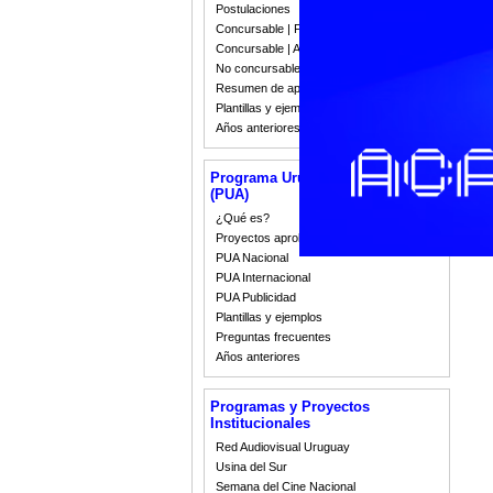
inv
Postulaciones
pel
Concursable | Fallos 2023
"Af
Concursable | Actas y Resoluciones
Ale
No concursable | Actas y Resoluciones
Resumen de apoyos 2008-2022
Con
Plantillas y ejemplos
Años anteriores
Mi
Acc
Programa Uruguay Audiovisual
(PUA)
¿Qué es?
Proyectos aprobados
PUA Nacional
PUA Internacional
PUA Publicidad
Plantillas y ejemplos
Preguntas frecuentes
Años anteriores
Programas y Proyectos
Institucionales
Red Audiovisual Uruguay
Usina del Sur
Semana del Cine Nacional