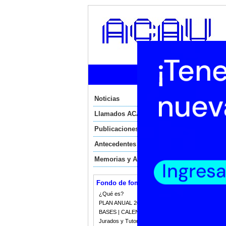
Ini
Noticias
N
Llamados ACAU
N
Publicaciones
Antecedentes
Mart
Memorias y Auditorias
Ret
Fondo de fomento
Ret
¿Qué es?
A p
PLAN ANUAL 2023
med
BASES | CALENDARIO 2023
Est
Jurados y Tutorias