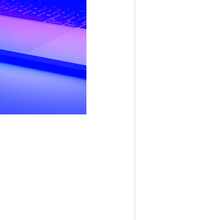
Las
ik tok de