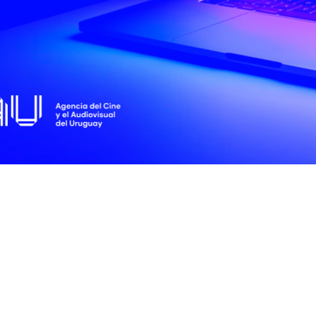
ita a una reflexión sobre nuestro papel en un mundo mediado por pantallas. 
ículas que conforman este ciclo son: "Nuestro pequeño paraíso" de Uruguay,
terwork" de Ecuador, "Radioman" de Colombia, "El encierro" de México y "El t
" de Perú.
océ más sobre
Walter Tourner
rá
“Nuestro pequeño paraíso”
eso libre a todo el ciclo en
www.retinalatina.org