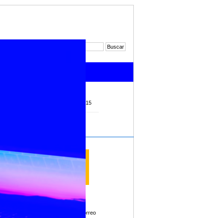
Noticias 2017
Noticias 2015
uaya
lidades
Imprimir
ón y nos
Enviar por correo