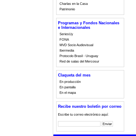
Charlas en la Casa
Patrimonio
Programas y Fondos Nacionales
e Internacionales
SeriesUy
FONA
MVD Socio Audiovisual
Ibermedia
Protocolo Brasil - Uruguay
Red de salas del Mercosur
Claqueta del mes
En producción
En pantalla
En el mapa
Recibe nuestro boletín por correo
Escribe tu correo electrónico aquí: