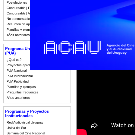
experiencias en torno al concepto 
Postulaciones
diferentes puntos de vista comple
Concursable | Fallos 2023
y la memoria fílmica como parte d
Concursable | Actas y Resoluciones
El encuentro, de entrada libre, t
No concursable | Actas y Resoluciones
convocando a representantes y do
Resumen de apoyos 2008-2022
a expertas y expertos internacion
Plantillas y ejemplos
Años anteriores
A continuación, se presentan las 
Patrimonio Audiovisual y Escue
Programa Uruguay Audiovisual
(PUA)
¿Qué es?
Proyectos aprobados
PUA Nacional
PUA Internacional
PUA Publicidad
Plantillas y ejemplos
Preguntas frecuentes
Años anteriores
Programas y Proyectos
Institucionales
Red Audiovisual Uruguay
Usina del Sur
Semana del Cine Nacional