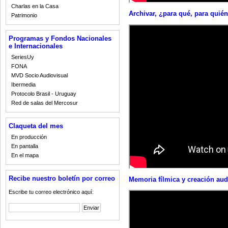
Charlas en la Casa
Archivar, ¿para qué, para quién
Patrimonio
Programas y Fondos Nacionales
e Internacionales
SeriesUy
FONA
MVD Socio Audiovisual
Ibermedia
Protocolo Brasil - Uruguay
Red de salas del Mercosur
Claqueta del mes
En producción
En pantalla
En el mapa
Recibe nuestro boletín por correo
Memoria fílmica y creación audi
Escribe tu correo electrónico aquí: