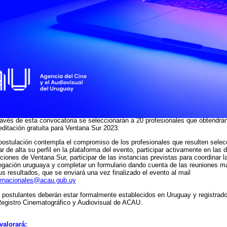
 el Marché du Film a través del Instituto Nacional de Cine y Artes Visuales de
entina. Es una oportunidad de intercambio, networking y trabajo para product
stadores de servicios, programadores y demás actores del sector.
 la intención de ampliar oportunidades de participación de profesionales del
iovisual en mercados internacionales, ACAU convoca a interesados en partici
nto a través de este llamado y así poder acceder a acreditaciones gratuitas.
a iniciativa continúa el trabajo en la estrategia de internacionalización de la in
iovisual uruguaya, a partir de la apertura de oportunidades de participación de
fesionales uruguayos en mercados y festivales internacionales.
REDITACIONES GRATUITAS
ravés de esta convocatoria se seleccionarán a 20 profesionales que obtendrá
editación gratuita para Ventana Sur 2023.
postulación contempla el compromiso de los profesionales que resulten sele
ar de alta su perfil en la plataforma del evento, participar activamente en las d
ciones de Ventana Sur, participar de las instancias previstas para coordinar l
egación uruguaya y completar un formulario dando cuenta de las reuniones m
us resultados, que se enviará una vez finalizado el evento al mail
ernacionales@acau.gub.uy
 postulantes deberán estar formalmente establecidos en Uruguay y registrad
Registro Cinematográfico y Audiovisual de ACAU.
valorará: