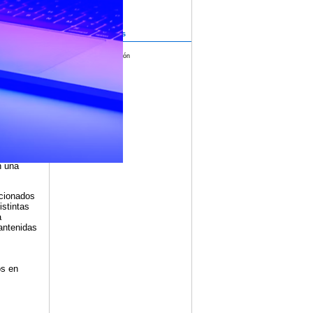
ores,
Archivos adjuntos
par del
Ficha de inscripción
dustria
n una
ccionados
istintas
a
antenidas
os en