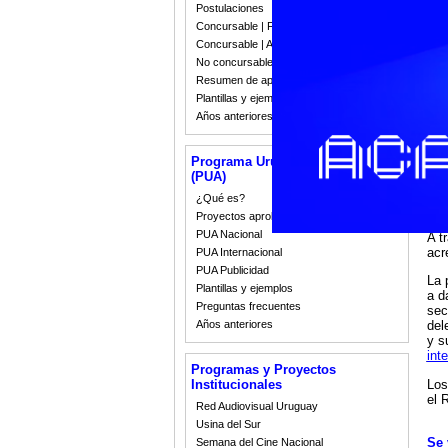
por
Postulaciones
Arg
Concursable | Fallos 2023
pre
Concursable | Actas y Resoluciones
Con
No concursable | Actas y Resoluciones
aud
Resumen de apoyos 2008-2022
eve
Plantillas y ejemplos
Años anteriores
Est
aud
pro
Programa Uruguay Audiovisual
(PUA)
AC
¿Qué es?
Proyectos aprobados
PUA Nacional
A t
acr
PUA Internacional
PUA Publicidad
La 
Plantillas y ejemplos
a d
Preguntas frecuentes
sec
Años anteriores
del
y s
int
Programas y Proyectos
Los
Institucionales
el 
Red Audiovisual Uruguay
Usina del Sur
Se 
Semana del Cine Nacional