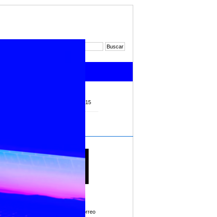
Noticias 2017
Noticias 2015
ur, que
ires,
Imprimir
rganizado
Enviar por correo