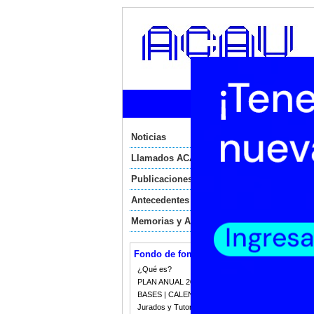
Ini
Noticias
N
Llamados ACAU
N
Publicaciones
Antecedentes
Vier
Memorias y Auditorias
Co
Fondo de fomento
La 
pro
¿Qué es?
ten
PLAN ANUAL 2023
Arg
BASES | CALENDARIO 2023
Ven
Jurados y Tutorias