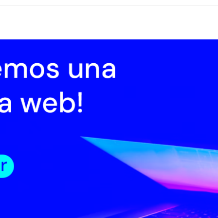
cio
Institucional
Normativa
Trámites
Transparencia
Registro
oticias 2021
Noticias 2020
Noticias 2019
Noticias 2016
Noticias 2018
oticias 2022
Noticias 2023
nes 20 de octubre de 2023
nvocatoria: Acreditaciones gratuitas Ventana Sur 2023
Agencia del Cine y el Audiovisual del Uruguay (ACAU) abre llamado a
fesionales del sector audiovisual interesadas en participar en Ventana S
drá lugar entre el 27 de noviembre y 1 de diciembre de 2023 en Buenos A
entina.
tana Sur es uno de los mercados con mayor posicionamiento en la región, o