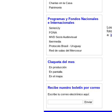
Charlas en la Casa
Patrimonio
Programas y Fondos Nacionales
e Internacionales
Los
SeriesUy
fot
FONA
a:
MVD Socio Audiovisual
Ibermedia
Protocolo Brasil - Uruguay
Red de salas del Mercosur
Claqueta del mes
En producción
En pantalla
En el mapa
Recibe nuestro boletín por correo
Escribe tu correo electrónico aquí: