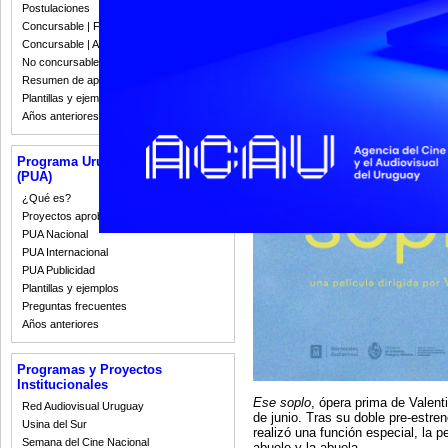
Postulaciones
Concursable | Fallos 2023
Concursable | Actas y Resoluciones
No concursable | Actas y Resoluciones
Resumen de apoyos 2008-2022
Plantillas y ejemplos
Años anteriores
Programa Uruguay Audiovisual
(PUA)
¿Qué es?
Proyectos aprobados
PUA Nacional
PUA Internacional
PUA Publicidad
Plantillas y ejemplos
Preguntas frecuentes
Años anteriores
Programas y Proyectos
Institucionales
Ese soplo
, ópera prima de Valen
Red Audiovisual Uruguay
de junio. Tras su doble pre-estr
Usina del Sur
realizó una función especial, la 
Semana del Cine Nacional
abuelo y la abuela.