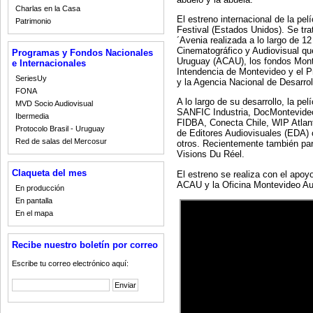
Charlas en la Casa
El estreno internacional de la pel
Patrimonio
Festival (Estados Unidos). Se tr
´Avenia realizada a lo largo de 
Cinematográfico y Audiovisual que
Programas y Fondos Nacionales
Uruguay (ACAU), los fondos Mont
e Internacionales
Intendencia de Montevideo y el 
SeriesUy
y la Agencia Nacional de Desarro
FONA
A lo largo de su desarrollo, la p
MVD Socio Audiovisual
SANFIC Industria, DocMontevide
Ibermedia
FIDBA, Conecta Chile, WIP Atlant
Protocolo Brasil - Uruguay
de Editores Audiovisuales (EDA) 
Red de salas del Mercosur
otros. Recientemente también part
Visions Du Réel.
Claqueta del mes
El estreno se realiza con el apo
ACAU y la Oficina Montevideo Au
En producción
En pantalla
En el mapa
Recibe nuestro boletín por correo
Escribe tu correo electrónico aquí: