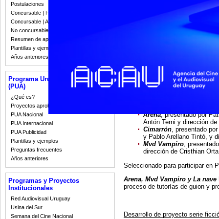
Postulaciones
Concursable | Fallos 2023
FALLOS DESARROLLO DE PRO
Concursable | Actas y Resoluciones
El 26 de octubre se realizó la reu
No concursable | Actas y Resoluciones
largometraje y serie.
Resumen de apoyos 2008-2022
Plantillas y ejemplos
El comité, integrado por Carlos 
Años anteriores
consideración
32 proyectos de la
Desarrollo de proyecto largometra
Programa Uruguay Audiovisual
Fauna
, presentado por Ju
(PUA)
Martín Mauregui, Martín Fe
¿Qué es?
La nave
, presentado por 
Proyectos aprobados
dirección de Belén Schneid
Arena
, presentado por Pat
PUA Nacional
Antón Terni y dirección de 
PUA Internacional
Cimarrón
, presentado po
PUA Publicidad
y Pablo Arellano Tintó, y 
Plantillas y ejemplos
Mvd Vampiro
, presentado
Preguntas frecuentes
dirección de Cristhian Orta
Años anteriores
Seleccionado para participar 
Arena, Mvd Vampiro y La nave
Programas y Proyectos
proceso de tutorías de guion y pr
Institucionales
Red Audiovisual Uruguay
Usina del Sur
Desarrollo de proyecto serie ficci
Semana del Cine Nacional