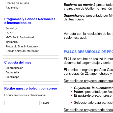
Charlas en la Casa
Encierro de mente 2
presentado 
Patrimonio
y dirección de Guillermo Trochón
Superchance
, presentado por Mi
Programas y Fondos Nacionales
de Juan Gallo
e Internacionales
SeriesUy
FONA
Ver acta con la resolución de los
suplentes,
aquí
.
MVD Socio Audiovisual
Ibermedia
Protocolo Brasil - Uruguay
Red de salas del Mercosur
FALLOS DESARROLLO DE PR
El 21 de octubre se realizó la reu
Claqueta del mes
documental largometraje y serie.
En producción
El comité, integrado por Aldo Ga
En pantalla
consideración
21 largometrajes
y
En el mapa
Desarrollo de proyecto largometr
Guyunusa, la cuentacue
Recibe nuestro boletín por correo
Víctor
, presentado por Ana
El instante previo
, prese
Escribe tu correo electrónico aquí:
Seleccionado para parti
Desarrollo de proyecto serie doc