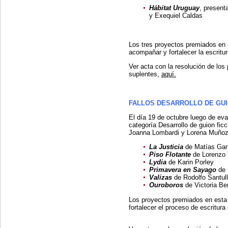
Hábitat Uruguay
, present
y Exequiel Caldas
Los tres proyectos premiados en e
acompañar y fortalecer la escritur
Ver acta con la resolución de los
suplentes,
aquí.
FALLOS DESARROLLO DE GU
El día 19 de octubre luego de ev
categoría Desarrollo de guion ficc
Joanna Lombardi y Lorena Muñoz, 
La Justicia
de Matías Gan
Piso Flotante
de Lorenzo
Lydia
de Karin Porley
Primavera en Sayago
de 
Valizas
de Rodolfo Santul
Ouroboros
de Victoria Be
Los proyectos premiados en esta 
fortalecer el proceso de escritura