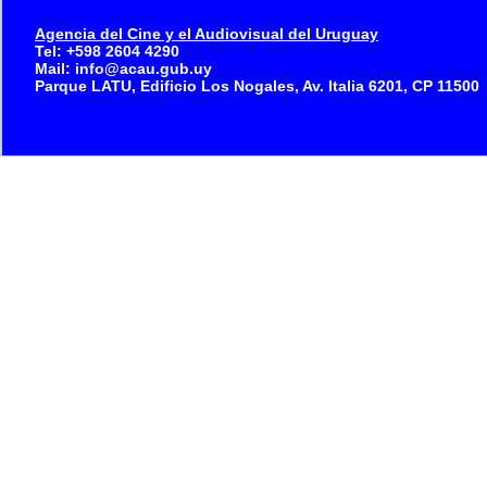
Agencia del Cine y el Audiovisual del Uruguay
Tel: +598 2604 4290
Mail: info@acau.gub.uy
Parque LATU, Edificio Los Nogales, Av. Italia 6201, CP 11500