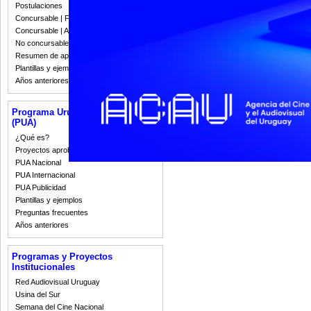
IMPORTANTE
Postulaciones
Aquellas obras y proyectos
Concursable | Fallos 2023
arriba y además completar
Concursable | Actas y Resoluciones
No concursable | Actas y Resoluciones
Este formulario correspon
Resumen de apoyos 2008-2022
conservar los datos, hacer
Plantillas y ejemplos
FORMULARIO ESTRENO
Años anteriores
FORMULARIO EN PROD
Programa Uruguay Audiovisual
(PUA)
Seleccione ENVIAR y lu
¿Qué es?
Proyectos aprobados
PUA Nacional
PUA Internacional
PUA Publicidad
Plantillas y ejemplos
Preguntas frecuentes
Años anteriores
Programas y Proyectos
Institucionales
Red Audiovisual Uruguay
Usina del Sur
Semana del Cine Nacional