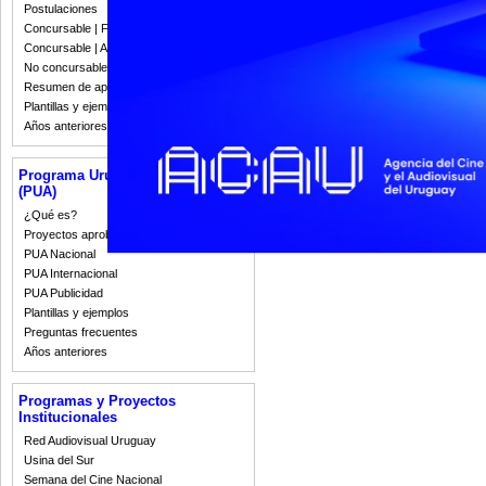
Postulaciones
Concursable | Fallos 2023
Lunes 1 de marzo de 2021
Concursable | Actas y Resoluciones
Semana de Cine de Mujeres de Suda
No concursable | Actas y Resoluciones
Del 8 al 14 de Marzo se celebrará en Pa
Resumen de apoyos 2008-2022
Sudamérica.
Plantillas y ejemplos
Años anteriores
1
2
Programa Uruguay Audiovisual
(PUA)
¿Qué es?
Proyectos aprobados
PUA Nacional
PUA Internacional
PUA Publicidad
Plantillas y ejemplos
Preguntas frecuentes
Años anteriores
Programas y Proyectos
Institucionales
Red Audiovisual Uruguay
Usina del Sur
Semana del Cine Nacional