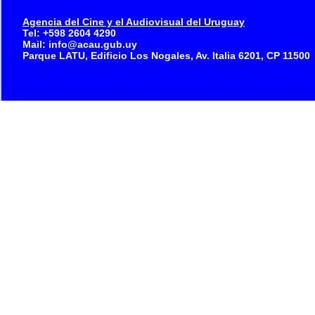
Agencia del Cine y el Audiovisual del Uruguay
Tel: +598 2604 4290
Mail: info@acau.gub.uy
Parque LATU, Edificio Los Nogales, Av. Italia 6201, CP 11500