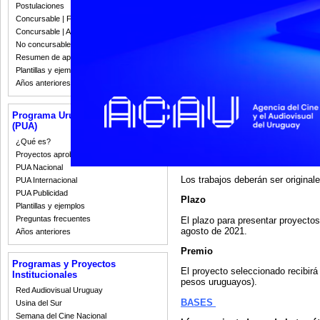
empresariales nacionales, así
Postulaciones
empoderamiento y autonomía qu
Concursable | Fallos 2023
económicas.
Concursable | Actas y Resoluciones
Características
No concursable | Actas y Resoluciones
Realización de un cortometraje 
Resumen de apoyos 2008-2022
de 15 minutos como máximo (artí
Plantillas y ejemplos
Años anteriores
Quiénes pueden postularse
Se podrán postular las empresas
Programa Uruguay Audiovisual
pequeñas según certificado Pymes
(PUA)
audiovisual.
¿Qué es?
La empresa podrá postular hasta
Proyectos aprobados
ellos los requisitos formales exig
PUA Nacional
Los trabajos deberán ser original
PUA Internacional
PUA Publicidad
Plazo
Plantillas y ejemplos
Preguntas frecuentes
El plazo para presentar proyectos 
agosto de 2021.
Años anteriores
Premio
Programas y Proyectos
El proyecto seleccionado recibirá
Institucionales
pesos uruguayos).
Red Audiovisual Uruguay
BASES
Usina del Sur
Semana del Cine Nacional