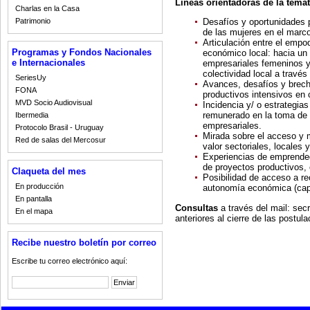
Líneas orientadoras de la temát
Charlas en la Casa
Patrimonio
Desafíos y oportunidades p
de las mujeres en el marco
Articulación entre el empo
Programas y Fondos Nacionales
económico local: hacia un 
e Internacionales
empresariales femeninos y e
colectividad local a travé
SeriesUy
Avances, desafíos y brecha
FONA
productivos intensivos en 
MVD Socio Audiovisual
Incidencia y/ o estrategias
remunerado en la toma de 
Ibermedia
empresariales.
Protocolo Brasil - Uruguay
Mirada sobre el acceso y 
Red de salas del Mercosur
valor sectoriales, locales
Experiencias de emprended
de proyectos productivos,
Claqueta del mes
Posibilidad de acceso a re
En producción
autonomía económica (capita
En pantalla
Consultas
a través del mail: sec
En el mapa
anteriores al cierre de las postula
Recibe nuestro boletín por correo
Escribe tu correo electrónico aquí: