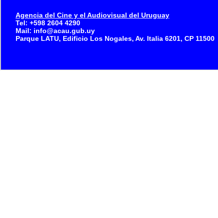
Agencia del Cine y el Audiovisual del Uruguay
Tel: +598 2604 4290
Mail: info@acau.gub.uy
Parque LATU, Edificio Los Nogales, Av. Italia 6201, CP 11500