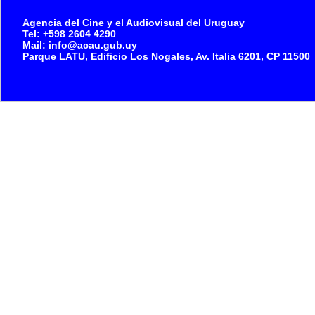
Agencia del Cine y el Audiovisual del Uruguay
Tel: +598 2604 4290
Mail: info@acau.gub.uy
Parque LATU, Edificio Los Nogales, Av. Italia 6201, CP 11500