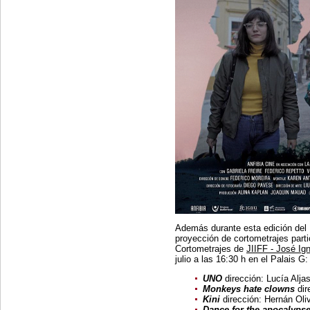
Además durante esta edición del M
proyección de cortometrajes part
Cortometrajes de
JIIFF - José Ign
julio a las 16:30 h en el Palais G:
UNO
dirección: Lucía Alj
Monkeys hate clowns
di
Kini
dirección: Hernán Oli
Dance for the apocalyps