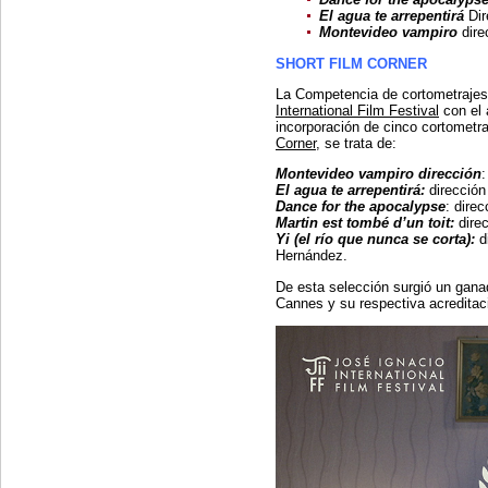
El agua te arrepentirá
Di
Montevideo vampiro
dire
SHORT FILM CORNER
La Competencia de cortometrajes
International Film Festival
con el 
incorporación de cinco cortometra
Corner
, se trata de:
Montevideo vampiro dirección
:
El agua te arrepentirá:
dirección
Dance for the apocalypse
: dire
Martin est tombé d’un toit:
dire
Yi (el río que nunca se corta):
d
Hernández.
De esta selección surgió un ganad
Cannes y su respectiva acredita