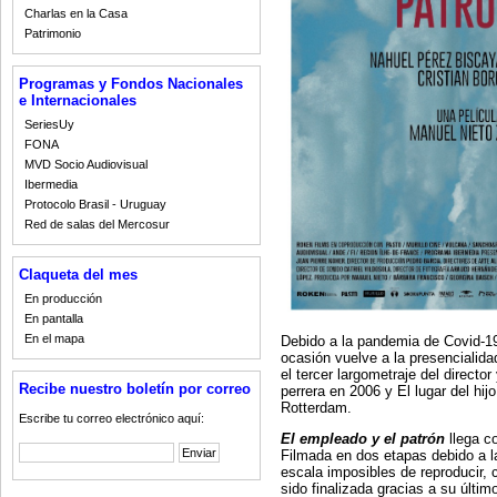
Charlas en la Casa
Patrimonio
Programas y Fondos Nacionales
e Internacionales
SeriesUy
FONA
MVD Socio Audiovisual
Ibermedia
Protocolo Brasil - Uruguay
Red de salas del Mercosur
Claqueta del mes
En producción
En pantalla
En el mapa
Debido a la pandemia de Covid-19
ocasión vuelve a la presencialida
el tercer largometraje del directo
Recibe nuestro boletín por correo
perrera en 2006 y El lugar del hij
Rotterdam.
Escribe tu correo electrónico aquí:
El empleado y el patrón
llega co
Filmada en dos etapas debido a la
escala imposibles de reproducir, 
sido finalizada gracias a su últi