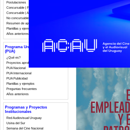
Postulaciones
El empleado y el patrón
, de Man
Concursable | Fallos 2023
des réalisateurs, la sección indep
Concursable | Actas y Resoluciones
15 de julio.
No concursable | Actas y Resoluciones
Resumen de apoyos 2008-2022
Plantillas y ejemplos
Años anteriores
Programa Uruguay Audiovisual
(PUA)
¿Qué es?
Proyectos aprobados
PUA Nacional
PUA Internacional
PUA Publicidad
Plantillas y ejemplos
Preguntas frecuentes
Años anteriores
Programas y Proyectos
Institucionales
Red Audiovisual Uruguay
Usina del Sur
Semana del Cine Nacional