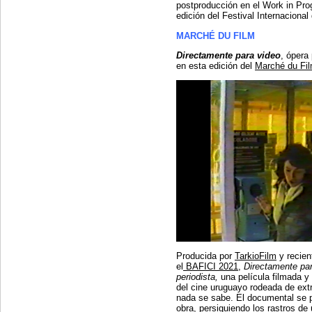
postproducción en el Work in Pro
edición del Festival Internaciona
MARCHÉ DU FILM
Directamente para video
, ópera
en esta edición del
Marché du Fi
Producida por
TarkioFilm
y recien
el
BAFICI 2021
,
Directamente pa
periodista,
una película filmada y
del cine uruguayo rodeada de ext
nada se sabe. El documental se p
obra, persiguiendo los rastros d