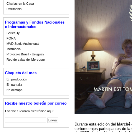
Charlas en la Casa
Patrimonio
Programas y Fondos Nacionales
e Internacionales
SeriesUy
FONA
MVD Socio Audiovisual
Ibermedia
Protocolo Brasil - Uruguay
Red de salas del Mercosur
Claqueta del mes
En producción
En pantalla
En el mapa
Recibe nuestro boletín por correo
Escribe tu correo electrónico aquí:
Durante esta edición del
Marché 
cortometrajes participantes de l