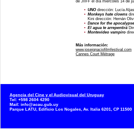
de JIIFF el día miércoles 14 de ju
UNO
dirección: Lucía Al
Monkeys hate clowns
dir
Kini dirección: Hernán Oli
Dance for the apocalyps
El agua te arrepentirá
Dir
Montevideo vampiro
dire
Más información:
www.joseignaciofilmfestival.com
Cannes Court Métrage
Agencia del Cine y el Audiovisual del Uruguay
Tel: +598 2604 4290
Mail: info@acau.gub.uy
Parque LATU, Edificio Los Nogales, Av. Italia 6201, CP 11500