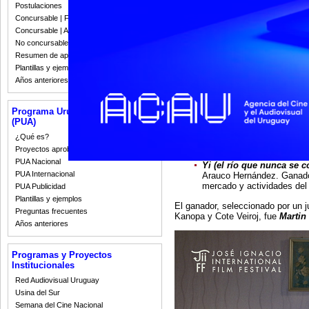
Postulaciones
Concursable | Fallos 2023
Esta sección, que organiza JIIFF
Concursable | Actas y Resoluciones
participación de Cortometrajes Na
integran —a partir de una alianza
No concursable | Actas y Resoluciones
catálogo de cortometrajes intern
Resumen de apoyos 2008-2022
un jurado, compiten por un premio
Plantillas y ejemplos
respectiva acreditación.
Años anteriores
En la edición 2021, fueron selec
Programa Uruguay Audiovisual
(PUA)
Montevideo vampiro
dire
El agua te arrepentirá
dir
¿Qué es?
Dance for the apocalyps
Proyectos aprobados
Martin est tombé d’un toi
PUA Nacional
Yi (el río que nunca se c
PUA Internacional
Arauco Hernández. Ganador
mercado y actividades del
PUA Publicidad
Plantillas y ejemplos
El ganador, seleccionado por un 
Preguntas frecuentes
Kanopa y Cote Veiroj, fue
Martin
Años anteriores
Programas y Proyectos
Institucionales
Red Audiovisual Uruguay
Usina del Sur
Semana del Cine Nacional