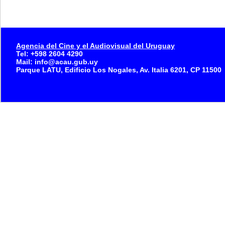
Agencia del Cine y el Audiovisual del Uruguay
Tel: +598 2604 4290
Mail: info@acau.gub.uy
Parque LATU, Edificio Los Nogales, Av. Italia 6201, CP 11500