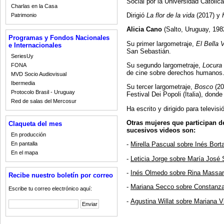
Social por la Universidad Católica
Charlas en la Casa
Dirigió
La flor de la vida
(2017) y
Patrimonio
Alicia Cano
(Salto, Uruguay, 198
Programas y Fondos Nacionales
Su primer largometraje,
El Bella 
e Internacionales
San Sebastián.
SeriesUy
Su segundo largometraje,
Locura 
FONA
de cine sobre derechos humanos
MVD Socio Audiovisual
Ibermedia
Su tercer largometraje,
Bosco
(20
Protocolo Brasil - Uruguay
Festival Dei Popoli (Italia), dond
Red de salas del Mercosur
Ha escrito y dirigido para televisi
Otras mujeres que participan 
Claqueta del mes
sucesivos videos son:
En producción
En pantalla
-
Mirella Pascual sobre Inés Bort
En el mapa
-
Leticia Jorge sobre María José
-
Inés Olmedo sobre Rina Massar
Recibe nuestro boletín por correo
-
Mariana Secco sobre Constanza
Escribe tu correo electrónico aquí:
-
Agustina Willat sobre Mariana V