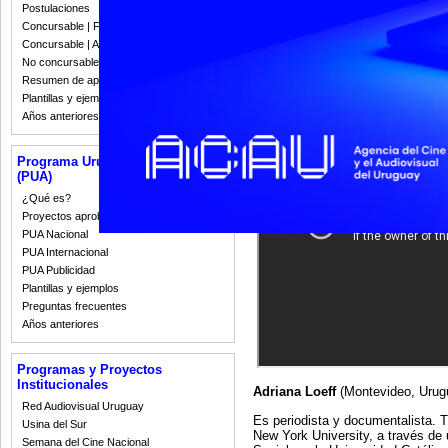
qué les emociona y qué valoran d
Postulaciones
mundo audiovisual, de cómo se nu
Concursable | Fallos 2023
Concursable | Actas y Resoluciones
Presentamos el segundo de esto
sobre Alicia Cano:
No concursable | Actas y Resoluciones
Resumen de apoyos 2008-2022
Plantillas y ejemplos
Años anteriores
Programa Uruguay Audiovisual
(PUA)
¿Qué es?
Proyectos aprobados
PUA Nacional
PUA Internacional
PUA Publicidad
Plantillas y ejemplos
Preguntas frecuentes
Años anteriores
Programas y Proyectos
Institucionales
Adriana Loeff
(Montevideo, Urug
Red Audiovisual Uruguay
Es periodista y documentalista. 
Usina del Sur
New York University, a través de
Semana del Cine Nacional