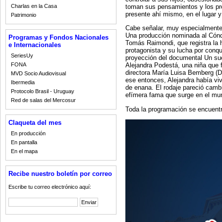
toman sus pensamientos y los pr
Charlas en la Casa
presente ahí mismo, en el lugar 
Patrimonio
Cabe señalar, muy especialmente, 
Una producción nominada al Cóndo
Programas y Fondos Nacionales
Tomás Raimondi, que registra la ho
e Internacionales
protagonista y su lucha por conqu
SeriesUy
proyección del documental Un su
FONA
Alejandra Podestá, una niña que f
directora María Luisa Bemberg (D
MVD Socio Audiovisual
ese entonces, Alejandra había vi
Ibermedia
de enana. El rodaje pareció cambi
Protocolo Brasil - Uruguay
efímera fama que surge en el mu
Red de salas del Mercosur
Toda la programación se encuent
Claqueta del mes
En producción
En pantalla
En el mapa
Recibe nuestro boletín por correo
Escribe tu correo electrónico aquí: