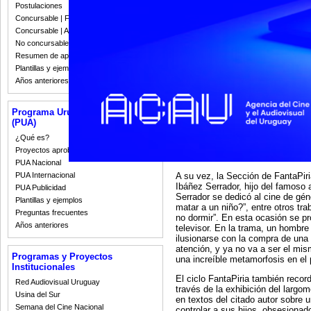
todo público. Dicha exhibición pre
Postulaciones
completando una carga horaria de
Concursable | Fallos 2023
Fantapiria y la Competencia Iber
Concursable | Actas y Resoluciones
que continuarán marcando la jera
convertido en legítimo patrimonio
No concursable | Actas y Resoluciones
Resumen de apoyos 2008-2022
En esta ocasión, los premios se o
Plantillas y ejemplos
público que se recepcionará a tra
Años anteriores
El Festival durante su edición 20
de la música electrónica con la p
Programa Uruguay Audiovisual
(Alemania/Francia) dirigido por 
(PUA)
comienzos del Techno y la músic
homenaje a Florian Schneider, fun
¿Qué es?
alemán está considerado un pioner
Proyectos aprobados
finales de los sesenta, este conj
PUA Nacional
A su vez, la Sección de FantaPir
PUA Internacional
Ibáñez Serrador, hijo del famoso 
PUA Publicidad
Serrador se dedicó al cine de gén
Plantillas y ejemplos
matar a un niño?”, entre otros tra
Preguntas frecuentes
no dormir”. En esta ocasión se p
Años anteriores
televisor. En la trama, un hombre
ilusionarse con la compra de una
atención, y ya no va a ser el mis
Programas y Proyectos
una increíble metamorfosis en el 
Institucionales
El ciclo FantaPiria también reco
Red Audiovisual Uruguay
través de la exhibición del larg
Usina del Sur
en textos del citado autor sobre 
Semana del Cine Nacional
controlar a sus hijos, obsesionad