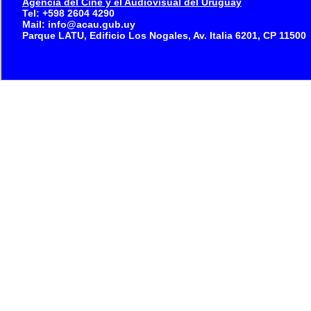
Agencia del Cine y el Audiovisual del Uruguay
Tel: +598 2604 4290
Mail: info@acau.gub.uy
Parque LATU, Edificio Los Nogales, Av. Italia 6201, CP 11500