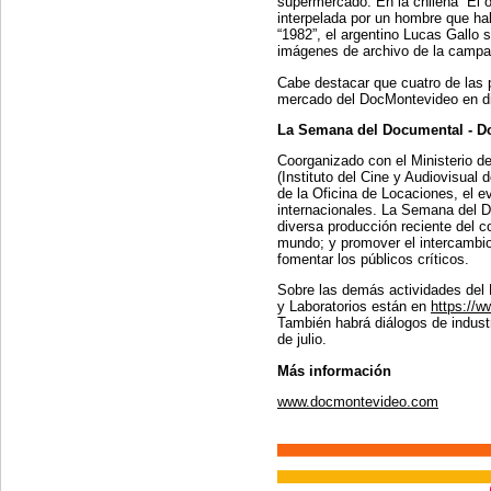
supermercado. En la chilena “El 
interpelada por un hombre que hab
“1982”, el argentino Lucas Gallo s
imágenes de archivo de la campa
Cabe destacar que cuatro de las p
mercado del DocMontevideo en dif
La Semana del Documental - D
Coorganizado con el Ministerio d
(Instituto del Cine y Audiovisual
de la Oficina de Locaciones, el 
internacionales. La Semana del D
diversa producción reciente del c
mundo; y promover el intercambio
fomentar los públicos críticos.
Sobre las demás actividades del
y Laboratorios están en
https://w
También habrá diálogos de industri
de julio.
Más información
www.docmontevideo.com