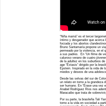
“Niña mamá” es el tercer largomet
íntimo y desgarrador que acerca 
forzada y los abortos clandestino
Bruno Santamaría propone un viaj
permeado por la violencia, en el q
a sus padres. En “Un filme de ve
caluroso verano de cuatro jóvenes
de la adultez en los suburbios d
age “Éxtasis” dirigido por la bra
Epstein. Inspirado en la vida de l
miedos y deseos de una adolesce
Desde las selvas del sur de Colo
un relato en torno a la grandeza d
ser humano. En “Érase una vez e
Anabel Rodríguez Ríos nos adentr
Maracaibo que trata de sobrevivir
Por su parte, la brasileña Tali Ya
torno a la vida en sociedad a part