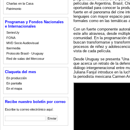
películas de Argentina, Brasil, 
Charlas en la Casa
oportunidad para conocer la prod
Patrimonio
fuerte en el panorama del cine in
lenguajes con mayor espacio para 
formales como en las temáticas
Programas y Fondos Nacionales
e Internacionales
Con un fuerte componente autoral
SeriesUy
este año atraviesa, desde múltipl
comunidad. En la programación de
FONA
buscan transformarse y transform
MVD Socio Audiovisual
procesos de niñez y adolescenci
Ibermedia
vista de cada película.
Protocolo Brasil - Uruguay
Desde Uruguay se presenta “Una 
Red de salas del Mercosur
que acerca un retrato de la defe
diálogo intergeneracional entre mu
Claqueta del mes
Juliana Fanjul introduce en la luc
la periodista mexicana Carmen Ar
En producción
En pantalla
En el mapa
Recibe nuestro boletín por correo
Escribe tu correo electrónico aquí: