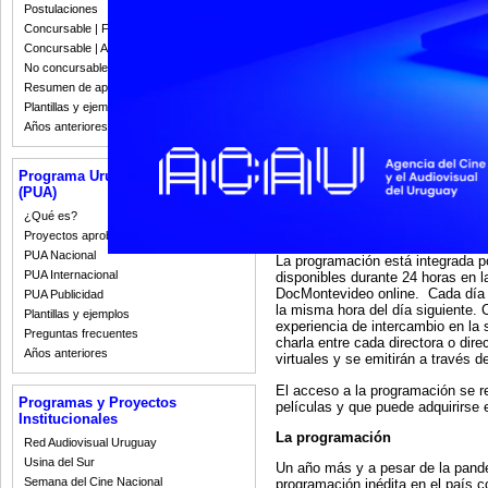
Postulaciones
Concursable | Fallos 2023
Concursable | Actas y Resoluciones
No concursable | Actas y Resoluciones
Resumen de apoyos 2008-2022
Plantillas y ejemplos
Años anteriores
Entre el 20 y el 31 de julio se
Programa Uruguay Audiovisual
Documental, el espacio de exhi
(PUA)
circunstancias generadas por l
DocMontevideo serán virtuales
¿Qué es?
Documental.
Proyectos aprobados
PUA Nacional
La programación está integrada 
PUA Internacional
disponibles durante 24 horas en la
DocMontevideo online. Cada día s
PUA Publicidad
la misma hora del día siguiente. 
Plantillas y ejemplos
experiencia de intercambio en la
Preguntas frecuentes
charla entre cada directora o dire
Años anteriores
virtuales y se emitirán a través 
El acceso a la programación se r
Programas y Proyectos
películas y que puede adquirirse 
Institucionales
La programación
Red Audiovisual Uruguay
Usina del Sur
Un año más y a pesar de la pan
Semana del Cine Nacional
programación inédita en el país c