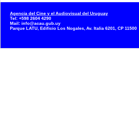
Agencia del Cine y el Audiovisual del Uruguay
Tel: +598 2604 4290
Mail: info@acau.gub.uy
Parque LATU, Edificio Los Nogales, Av. Italia 6201, CP 11500