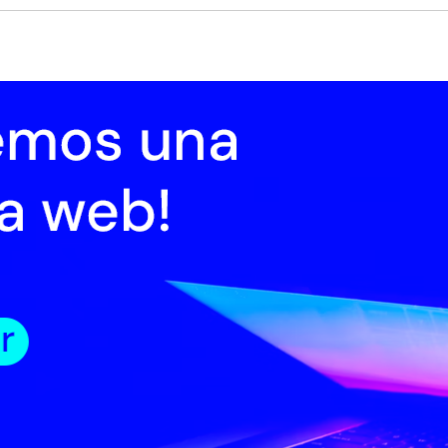
cio
Institucional
Normativa
Trámites
Transparencia
Registro
 15 de julio de 2019
rre y jurados | Minoritarias
as 18:00 horas del 11 de julio cerró la Convocatoria 2019 a presentación 
yectos para la línea Producción de Largometrajes en Coproducción Mino
 Fondo de Fomento Cinematográfico y Audiovisual de ICAU.
a línea tuvo su primera edición hace siete años y se realiza en el marco de la
mativa que regula las coproducciones nacionales: la Ley de Cine, el Acuerdo
roamericano de Coproducción Cinematográfica, y los acuerdos vigentes con It
adá y Argentina, y el Plan de Acción 2019 de ICAU, de acuerdo a las condic
gencias establecidas en las Bases Generales, las Bases de este llamado y s
á dirigida a proyectos de Largometraje de ficción, documental o animación
sentados por una empresa uruguaya que participe en calidad de coproductora
oritaria en la coproducción con algún país participante de la CACI, los países