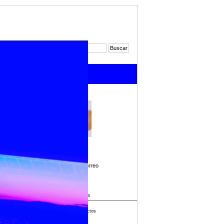
de
ritaria
Imprimir
Enviar por correo
alia,
iones y
u Anexo.
Archivos adjuntos
Nómina de proyectos