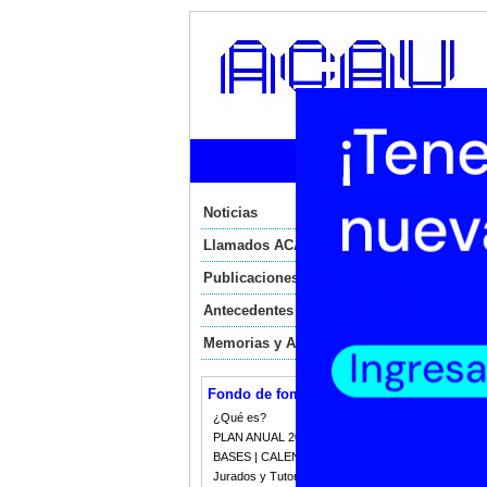
Ini
Noticias
Lunes
Cie
Llamados ACAU
Publicaciones
A l
pro
Antecedentes
del
Memorias y Auditorias
Est
nor
Ibe
Can
Fondo de fomento
exi
¿Qué es?
PLAN ANUAL 2023
Est
pre
BASES | CALENDARIO 2023
min
Jurados y Tutorias