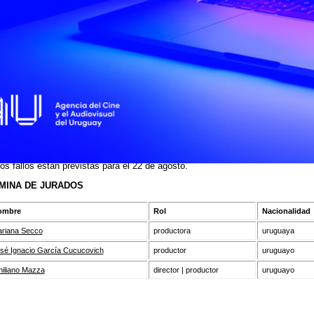
mantes del Convenio y/o el Acuerdo Iberoamericano de Coproducción Cinemato
emás países con los que Uruguay mantiene acuerdos de coproducción (Reso
U del 9 de mayo 2016).
 coproducciones entre Uruguay y Brasil deberán presentarse al llamado 2019
os proyectos, en el marco del Protocolo ICAU-ANCINE, cuyas fechas serán
nciadas por las vías de comunicación de ICAU una vez confirmadas con la a
sileña.
esta oportunidad
se presentaron 16 proyectos
. Se adjunta la nómina de pro
sentados al cierre. En esta cifra están incluidas las repeticiones dado que la l
licada sin la revisión de los proyectos.
jurado entregará
dos (2) premios de hasta $1.932.000
(pesos uruguayos un m
ecientos treinta y dos mil) cada uno, a la productora uruguaya que participe
roductora minoritaria en el proyecto presentado. La reunión del jurado y la pub
los fallos están previstas para el 22 de agosto.
MINA DE JURADOS
ombre
Rol
Nacionalidad
riana Secco
productora
uruguaya
sé Ignacio García Cucucovich
productor
uruguayo
iliano Mazza
director | productor
uruguayo