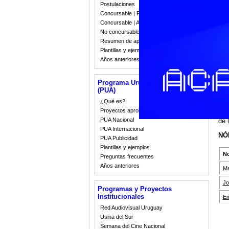
fir
Postulaciones
y d
Concursable | Fallos 2023
ICA
Concursable | Actas y Resoluciones
Las
No concursable | Actas y Resoluciones
est
Resumen de apoyos 2008-2022
anu
Plantillas y ejemplos
bra
Años anteriores
En 
pre
Programa Uruguay Audiovisual
pub
(PUA)
El 
¿Qué es?
nov
Proyectos aprobados
cop
PUA Nacional
de 
PUA Internacional
NÓ
PUA Publicidad
Plantillas y ejemplos
N
Preguntas frecuentes
Años anteriores
Ma
Jo
Programas y Proyectos
Institucionales
Em
Red Audiovisual Uruguay
Usina del Sur
Semana del Cine Nacional