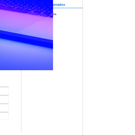
gráfica,
lución
Contenidos relacionados
Convocatoria abierta
 para
utoridad
yectos
ista es
illón
 como
licación