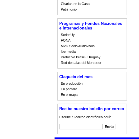
Charlas en la Casa
Patrimonio
Programas y Fondos Nacionales
e Internacionales
SeriesUy
FONA
MVD Socio Audiovisual
Ibermedia
Protocolo Brasil - Uruguay
Red de salas del Mercosur
Claqueta del mes
En producción
En pantalla
En el mapa
Recibe nuestro boletín por correo
Escribe tu correo electrónico aquí: