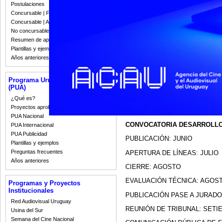
Postulaciones
CONVOCATORIA PRODUCCIÓN
Concursable | Fallos 2023
Concursable | Actas y Resoluciones
PUBLICACIÓN: 21 DE DICIEMB
No concursable | Actas y Resoluciones
APERTURA: 23 DE ENERO
Resumen de apoyos 2008-2022
Plantillas y ejemplos
CIERRE: 21 DE FEBRERO
Años anteriores
EVALUACIÓN TÉCNICA: FEBR
Programa Uruguay Audiovisual
PUBLICACIÓN PASE A JURADO
(PUA)
REUNIÓN DE TRIBUNAL: 24 y 2
¿Qué es?
Proyectos aprobados
COMUNICACIÓN PÚBLICA DE FA
PUA Nacional
CONVOCATORIA DESARROLLO
PUA Internacional
PUA Publicidad
PUBLICACIÓN: JUNIO
Plantillas y ejemplos
Preguntas frecuentes
APERTURA DE LÍNEAS: JULIO
Años anteriores
CIERRE: AGOSTO
EVALUACIÓN TÉCNICA: AGOS
Programas y Proyectos
Institucionales
PUBLICACIÓN PASE A JURADO
Red Audiovisual Uruguay
REUNIÓN DE TRIBUNAL: SETI
Usina del Sur
Semana del Cine Nacional