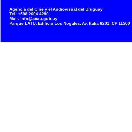
Agencia del Cine y el Audiovisual del Uruguay
Tel: +598 2604 4290
Mail: info@acau.gub.uy
Parque LATU, Edificio Los Nogales, Av. Italia 6201, CP 11500