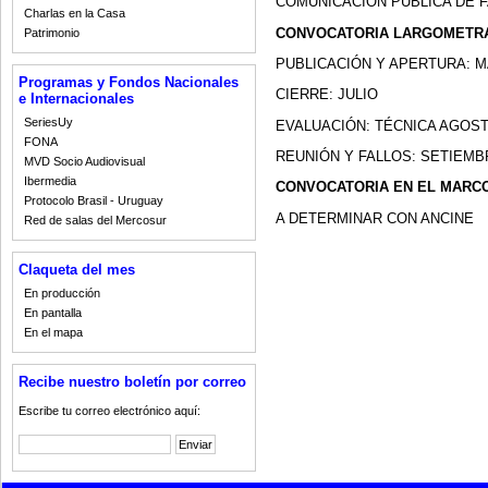
COMUNICACIÓN PÚBLICA DE 
Charlas en la Casa
CONVOCATORIA LARGOMETRA
Patrimonio
PUBLICACIÓN Y APERTURA: 
Programas y Fondos Nacionales
CIERRE: JULIO
e Internacionales
SeriesUy
EVALUACIÓN: TÉCNICA AGOS
FONA
REUNIÓN Y FALLOS: SETIEMB
MVD Socio Audiovisual
Ibermedia
CONVOCATORIA EN EL MARCO
Protocolo Brasil - Uruguay
A DETERMINAR CON ANCINE
Red de salas del Mercosur
Claqueta del mes
En producción
En pantalla
En el mapa
Recibe nuestro boletín por correo
Escribe tu correo electrónico aquí: