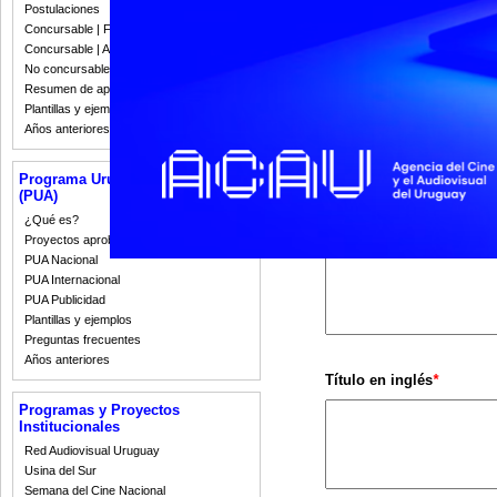
Postulaciones
misiones de promoción en 
Concursable | Fallos 2023
Queremos promocionar su p
Concursable | Actas y Resoluciones
sintética posible.
No concursable | Actas y Resoluciones
Resumen de apoyos 2008-2022
Por consultas comunicars
Plantillas y ejemplos
Años anteriores
Tipo de contenido
*
Programa Uruguay Audiovisual
(PUA)
¿Qué es?
Título en español
*
Proyectos aprobados
PUA Nacional
PUA Internacional
PUA Publicidad
Plantillas y ejemplos
Preguntas frecuentes
Años anteriores
Título en inglés
*
Programas y Proyectos
Institucionales
Red Audiovisual Uruguay
Usina del Sur
Semana del Cine Nacional