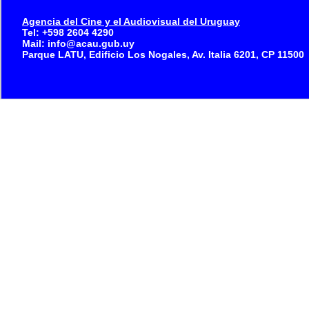
Agencia del Cine y el Audiovisual del Uruguay
Tel: +598 2604 4290
Mail: info@acau.gub.uy
Parque LATU, Edificio Los Nogales, Av. Italia 6201, CP 11500