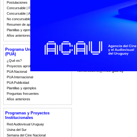
Postulaciones
PRODUCCIÓN CORTOMETRAJ
Concursable | Fallos 2023
Concursable | Actas y Resoluciones
PRODUCCIÓN SERIE TV DOC
No concursable | Actas y Resoluciones
Resumen de apoyos 2008-2022
El equipo del Fondo de Fomento s
beneficiarios para su notificació
Plantillas y ejemplos
Años anteriores
El Fondo de Fomento Cinematográ
Ley de Cine (Ley Nº 18.284 y Dec
N°18.284 y normativas siguientes,
Programa Uruguay Audiovisual
los aportes eventuales de otras in
(PUA)
de apoyo.
¿Qué es?
Por consultas comunicarse, a part
Proyectos aprobados
fomentocine@mec.gub.uy
PUA Nacional
PUA Internacional
PUA Publicidad
Plantillas y ejemplos
Preguntas frecuentes
Años anteriores
Programas y Proyectos
Institucionales
Red Audiovisual Uruguay
Usina del Sur
Semana del Cine Nacional