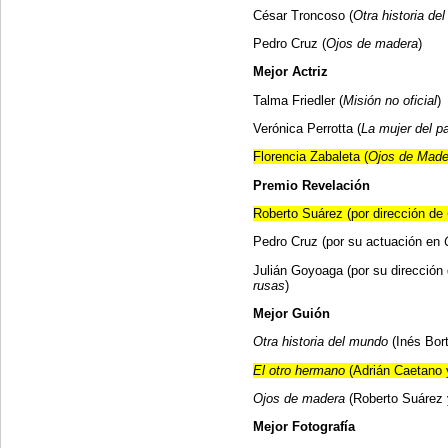
César Troncoso (
Otra historia de
Pedro Cruz (
Ojos de madera
)
Mejor Actriz
Talma Friedler (
Misión no oficial
)
Verónica Perrotta (
La mujer del p
Florencia Zabaleta (
Ojos de Made
Premio Revelación
Roberto Suárez (por dirección de
Pedro Cruz (por su actuación en
Julián Goyoaga (por su dirección
rusas
)
Mejor Guión
Otra historia del mundo
(Inés Bor
El otro hermano
(Adrián Caetano y
Ojos de madera
(Roberto Suárez 
Mejor Fotografía