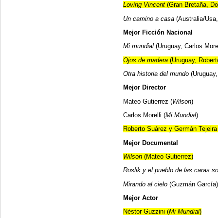
Loving Vincent
(Gran Bretaña, Do
Un camino a casa
(Australia/Usa
Mejor Ficción Nacional
Mi mundial
(Uruguay, Carlos More
Ojos de madera
(Uruguay, Robert
Otra historia del mundo
(Uruguay,
Mejor Director
Mateo Gutierrez (
Wilson
)
Carlos Morelli (
Mi Mundial
)
Roberto Suárez y Germán Tejeira 
Mejor Documental
Wilson
(Mateo Gutierrez)
Roslik y el pueblo de las caras
Mirando al cielo
(Guzmán García)
Mejor Actor
Néstor Guzzini (
Mi Mundial
)