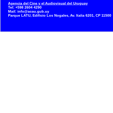
Agencia del Cine y el Audiovisual del Uruguay
Tel: +598 2604 4290
Mail: info@acau.gub.uy
Parque LATU, Edificio Los Nogales, Av. Italia 6201, CP 11500