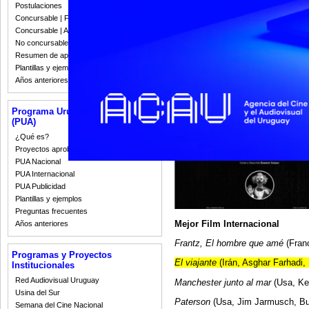
Postulaciones
Concursable | Fallos 2023
Concursable | Actas y Resoluciones
No concursable | Actas y Resoluciones
Resumen de apoyos 2008-2022
Plantillas y ejemplos
Años anteriores
Programa Uruguay Audiovisual
(PUA)
¿Qué es?
Proyectos aprobados
PUA Nacional
PUA Internacional
PUA Publicidad
Plantillas y ejemplos
Preguntas frecuentes
Mejor Film Internacional
Años anteriores
Frantz, El hombre que amé
(Fran
Programas y Proyectos
El viajante
(Irán, Asghar Farhadi,
Institucionales
Red Audiovisual Uruguay
Manchester junto al mar
(Usa, Ke
Usina del Sur
Paterson
(Usa, Jim Jarmusch, Bu
Semana del Cine Nacional