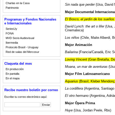
Charlas en la Casa
Sin nada que perder
(Usa, David 
Patrimonio
Mejor Documental Internaciona
El Bosco, el jardín de los sueños
Programas y Fondos Nacionales
e Internacionales
David Lynch: the art o lifer
(Usa, 
SeriesUy
Cinemateca)
FONA
Los niños
(Chile, Maite Alberdi, 
MVD Socio Audiovisual
Ibermedia
Mejor Animación
Protocolo Brasil - Uruguay
Bailarina
(Francia/Canadá, Eric 
Red de salas del Mercosur
Loving Vincent
(Gran Bretaña, Do
Claqueta del mes
Moana, un mar de aventuras
(Usa
En producción
Mejor Film Latinoamericano
En pantalla
En el mapa
Aquarius
(Brasil, Kleber Mendonç
La cordillera
(Argentina, Santiago
Recibe nuestro boletín por correo
El otro hermano
(Argentina, Adri
Escribe tu correo electrónico aquí:
Mejor Ópera Prima
Huye
(Usa, Jordan Peele, Rbs)