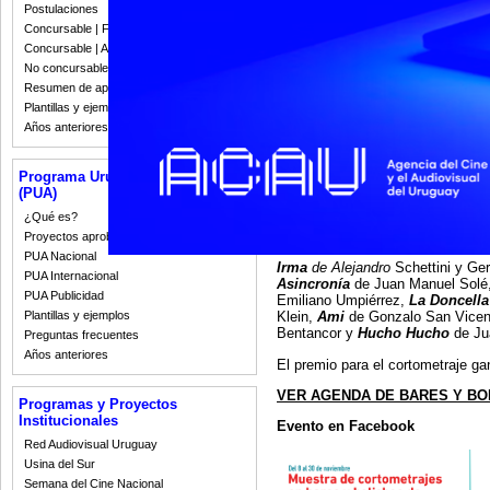
Postulaciones
Concursable | Fallos 2023
Concursable | Actas y Resoluciones
No concursable | Actas y Resoluciones
Resumen de apoyos 2008-2022
Plantillas y ejemplos
Años anteriores
Programa Uruguay Audiovisual
(PUA)
¿Qué es?
10 cortometrajes se podrán ver en
público en la Fanpage del Día del
Proyectos aprobados
PUA Nacional
Irma
de Alejandro
Schettini y Ge
PUA Internacional
Asincronía
de Juan Manuel Solé
PUA Publicidad
Emiliano Umpiérrez,
La Doncella
Plantillas y ejemplos
Klein,
Ami
de Gonzalo San Vice
Bentancor y
Hucho Hucho
de Ju
Preguntas frecuentes
Años anteriores
El premio para el cortometraje g
VER AGENDA DE BARES Y BO
Programas y Proyectos
Institucionales
Evento en Facebook
Red Audiovisual Uruguay
Usina del Sur
Semana del Cine Nacional