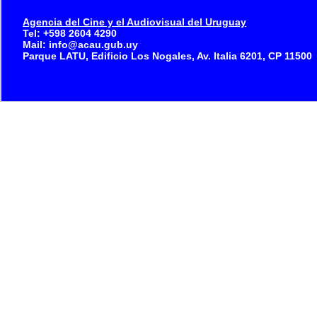
Agencia del Cine y el Audiovisual del Uruguay
Tel: +598 2604 4290
Mail: info@acau.gub.uy
Parque LATU, Edificio Los Nogales, Av. Italia 6201, CP 11500