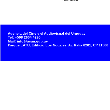
Agencia del Cine y el Audiovisual del Uruguay
Tel: +598 2604 4290
Mail: info@acau.gub.uy
Parque LATU, Edificio Los Nogales, Av. Italia 6201, CP 11500