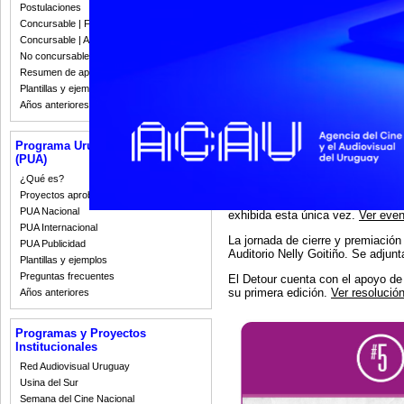
cinematográficos serán distiribuid
Postulaciones
Concursable | Fallos 2023
-Auditorio Nelly Goitiño (18 de Jul
Concursable | Actas y Resoluciones
-Cinemateca Pocitos (Chucarro 1
-Centro Cultural España (Rincón 
No concursable | Actas y Resoluciones
Resumen de apoyos 2008-2022
Además se está desarrollando u
Plantillas y ejemplos
Martín Longo y Tian Cartier; y el
Años anteriores
lugar el
Home Movie Day
en el C
disposición para exhibir las pelíc
familiares, etc). También reproduc
Programa Uruguay Audiovisual
diapositivas. Al finalziar se com
(PUA)
música junto a Macarena Fernánde
¿Qué es?
También se exhibirá Another Geo
Proyectos aprobados
pequeño estreno en nuestro país, l
PUA Nacional
exhibida esta única vez.
Ver eve
PUA Internacional
La jornada de cierre y premiación
PUA Publicidad
Auditorio Nelly Goitiño. Se adjunta
Plantillas y ejemplos
Preguntas frecuentes
El Detour cuenta con el apoyo de
su primera edición.
Ver resolució
Años anteriores
Programas y Proyectos
Institucionales
Red Audiovisual Uruguay
Usina del Sur
Semana del Cine Nacional