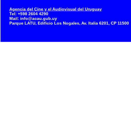
Agencia del Cine y el Audiovisual del Uruguay
Tel: +598 2604 4290
Mail: info@acau.gub.uy
Parque LATU, Edificio Los Nogales, Av. Italia 6201, CP 11500