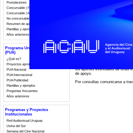
PRODUCCIÓN LARGOMETRAJE
Postulaciones
Concursable | Fallos 2023
PRODUCCIÓN LARGOMETRAJ
Concursable | Actas y Resoluciones
PRODUCCIÓN CORTOMETRAJ
No concursable | Actas y Resoluciones
Resumen de apoyos 2008-2022
PRODUCCIÓN SERIE TV DOC
Plantillas y ejemplos
El equipo del Fondo de Fomento s
Años anteriores
apoyo. Asimismo, los postulantes
proyecto por parte del jurado, po
indicando línea y nombre del proy
Programa Uruguay Audiovisual
(PUA)
El Fondo de fomento cinematográf
¿Qué es?
Ley de Cine (Ley Nº 18.284 y Dec
N°18.284 y normativas siguientes,
Proyectos aprobados
los aportes eventuales de otras in
PUA Nacional
de apoyo.
PUA Internacional
PUA Publicidad
Por consultas comunicarse a tr
Plantillas y ejemplos
Preguntas frecuentes
Años anteriores
Programas y Proyectos
Institucionales
Red Audiovisual Uruguay
Usina del Sur
Semana del Cine Nacional