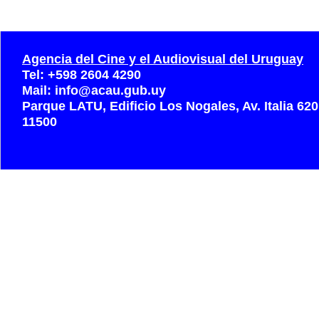
Agencia del Cine y el Audiovisual del Uruguay
Tel: +598 2604 4290
Mail: info@acau.gub.uy
Parque LATU, Edificio Los Nogales, Av. Italia 62
11500