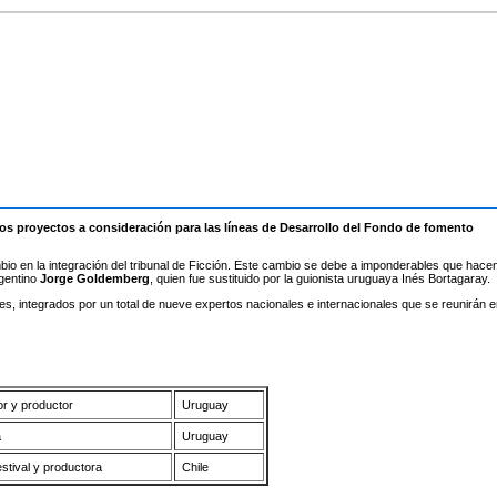
los proyectos a consideración para las líneas de Desarrollo del Fondo de fomento
io en la integración del tribunal de Ficción. Este cambio se debe a imponderables que hace
rgentino
Jorge Goldemberg
, quien fue sustituido por la guionista uruguaya Inés Bortagaray.
es, integrados por un total de nueve expertos nacionales e internacionales que se reunirán e
or y productor
Uruguay
a
Uruguay
estival y productora
Chile