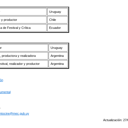
r
Uruguay
 y productor
Chile
ica de Festival y Crítica
Ecuador
or
Uruguay
, productora y realizadora
Argentina
stival, realizador y productor
Argentina
ión
cumental
.
ntocine@mec.gub.uy
Actualización: 27