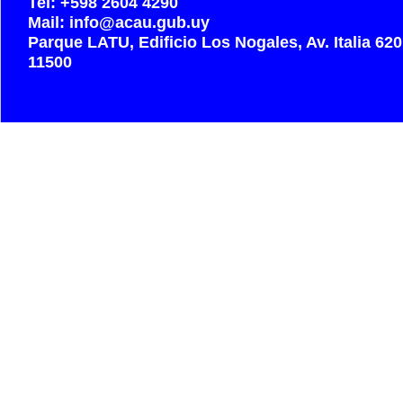
Tel: +598 2604 4290
Mail: info@acau.gub.uy
Parque LATU, Edificio Los Nogales, Av. Italia 62
11500