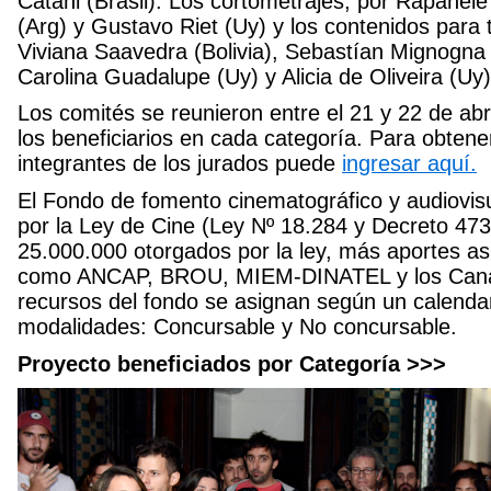
Catani (Brasil). Los cortometrajes, por Rapahële
(Arg) y Gustavo Riet (Uy) y los contenidos para 
Viviana Saavedra (Bolivia), Sebastían Mignogna 
Carolina Guadalupe (Uy) y Alicia de Oliveira (Uy)
Los comités se reunieron entre el 21 y 22 de ab
los beneficiarios en cada categoría. Para obten
integrantes de los jurados puede
ingresar aquí.
El Fondo de fomento cinematográfico y audiovi
por la Ley de Cine (Ley Nº 18.284 y Decreto 473
25.000.000 otorgados por la ley, más aportes asi
como ANCAP, BROU, MIEM-DINATEL y los Canale
recursos del fondo se asignan según un calenda
modalidades: Concursable y No concursable.
Proyecto beneficiados por Categoría >>>