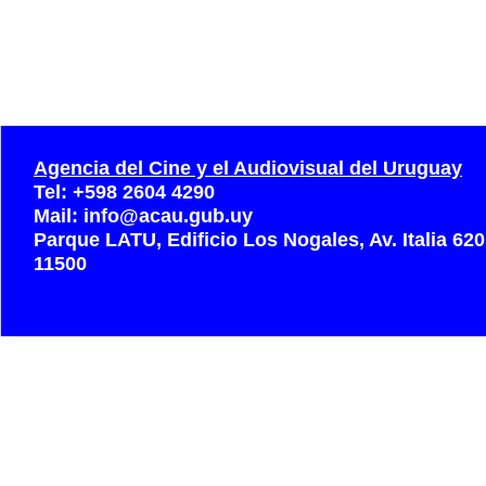
Agencia del Cine y el Audiovisual del Uruguay
Tel: +598 2604 4290
Mail: info@acau.gub.uy
Parque LATU, Edificio Los Nogales, Av. Italia 62
11500