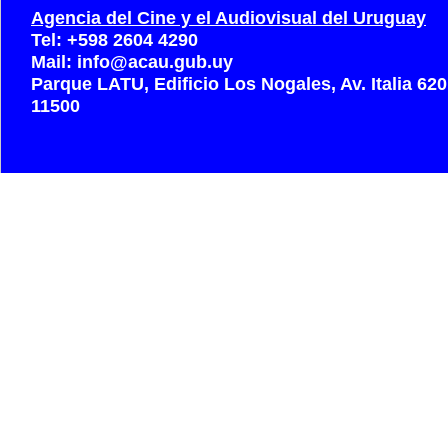
Agencia del Cine y el Audiovisual del Uruguay
Tel: +598 2604 4290
Mail: info@acau.gub.uy
Parque LATU, Edificio Los Nogales, Av. Italia 62
11500