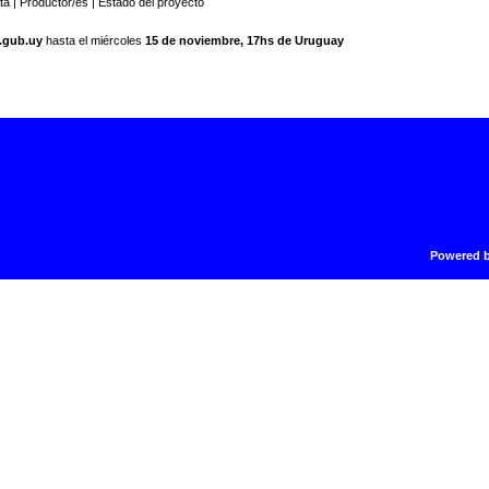
sta | Productor/es | Estado del proyecto
.gub.uy
hasta el miércoles
15 de noviembre, 17hs de Uruguay
Powered 