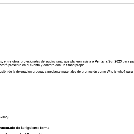
 entre otros profesionales del audiovisual, que planean asistir a
Ventana Sur 2023
para par
estará presente en el evento y contara con un Stand propio.
 difusión de la delegación uruguaya mediante materiales de promoción como Who is who? para
áximo):
ructurado de la siguiente forma
: