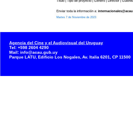
Título | Tipo de proyecto | Género | Director | Guioni
Enviar toda la información a:
internacionales@acau
Martes 7 de Noviembre de 2023
Agencia del Cine y el Audiovisual del Uruguay
Tel: +598 2604 4290
Mail: info@acau.gub.uy
Parque LATU, Edificio Los Nogales, Av. Italia 6201, CP 11500