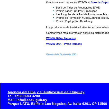
Gracias a la red de socios WEMW, el
Foro de Copr
Beca del Taller de Productores EAVE
Premio Laser Film Post-Production
Las Insignias de la Red de Productores Marc
Premio de Formación #DocsConnect Taskov
Premio Pop Up Film Residency.
Los productores de América Latina tienen tiempo has
Compartimos más información sobre los distintos lla
WEMW 2024 - llamados
WEMW 2024 - Press Release
Viernes 6 de Octubre de 2023
Agencia del Cine y el Audiovisual del Uruguay
Tel: +598 2604 4290
Mail: info@acau.gub.uy
Parque LATU, Edificio Los Nogales, Av. Italia 6201, CP 11500