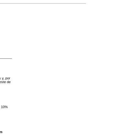
 y, por
este de
n 10%
lm