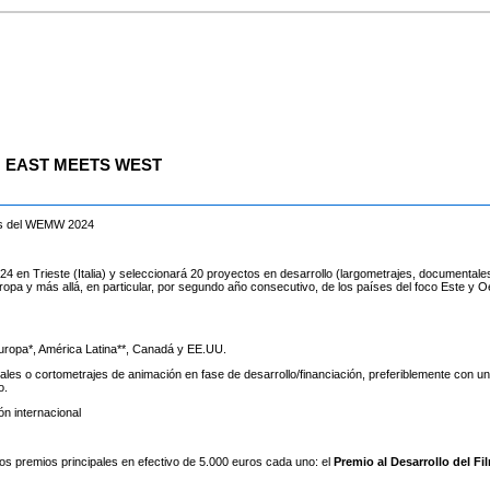
EN EAST MEETS WEST
dos del WEMW 2024
 en Trieste (Italia) y seleccionará 20 proyectos en desarrollo (largometrajes, documentales
opa y más allá, en particular, por segundo año consecutivo, de los países del foco Este y O
uropa*, América Latina**, Canadá y EE.UU.
les o cortometrajes de animación en fase de desarrollo/financiación, preferiblemente con u
o.
n internacional
s premios principales en efectivo de 5.000 euros cada uno: el
Premio al Desarrollo del Fi