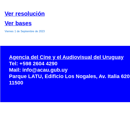
Ver resolución
Ver bases
Viernes 1 de Septiembre de 2023
Agencia del Cine y el Audiovisual del Uruguay
Tel: +598 2604 4290
Mail: info@acau.gub.uy
Parque LATU, Edificio Los Nogales, Av. Italia 62
11500