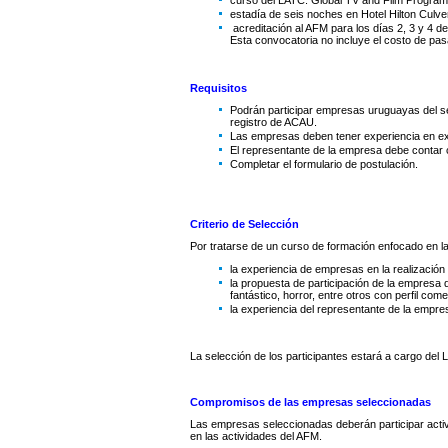
curso del LATC: Global TV and Film Program. 
estadía de seis noches en Hotel Hilton Culver
acreditación al AFM para los días 2, 3 y 4 
Esta convocatoria no incluye el costo de pas
Requisitos
Podrán participar empresas uruguayas del sec
registro de ACAU.
Las empresas deben tener experiencia en exp
El representante de la empresa debe contar c
Completar el formulario de postulación.
Criterio de Selección
Por tratarse de un curso de formación enfocado en la
la experiencia de empresas en la realización
la propuesta de participación de la empresa q
fantástico, horror, entre otros con perfil com
la experiencia del representante de la empre
La selección de los participantes estará a cargo de
Compromisos de las empresas seleccionadas
Las empresas seleccionadas deberán participar activa
en las actividades del AFM.