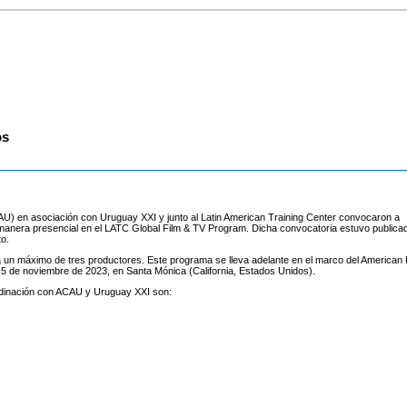
os
AU) en asociación con Uruguay XXI y junto al Latin American Training Center convocaron a
anera presencial en el LATC Global Film & TV Program. Dicha convocatoria estuvo publicad
o.
a un máximo de tres productores. Este programa se lleva adelante en el marco del American 
 5 de noviembre de 2023, en Santa Mónica (California, Estados Unidos).
rdinación con ACAU y Uruguay XXI son: