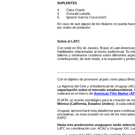
SUPLENTES
4. Clara Charlo
5. Gonzalo Lamela
6. Ignacio García Cucucovich
En caso de que alguno de los titulares no pueda hacer
por orden de prelación.
Sobre el LATC
Con sede en Río de Janeiro, Brasil, el Latin American
habilidades relacionadas al sector audiovisual. Su mi
talleres y seminarios creativos sobre diferentes aspe
contribuyendo, de este modo, a la expansión y profesi
Con el objetivo de promover al país como plaza fílmica
La Agencia del Cine y el Audiovisual de Uruguay (A
capacitación sobre el mercado estadounidense
,
realizará en el marco del
American Film Market (A
El AFM, un evento estratégico para la creación de red
Mónica (California, Estados Unidos
). A cada edic
Uruguay aprovechará esta plataforma para continuar 
extranjeras, en esta ocasión en uno de los mercados
EXPO.
Hasta tres productores uruguayos serán selecci
LATC en coordinación con ACAU y Uruguay XXI. Los 