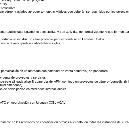
Ver aquí el detalle del programa.
 City.
de noviembre.
aje aéreo, traslados aeropuerto-hotel, ni viáticos que deberán ser asumidos por los selecci
tor audiovisual legalmente constituidas y con actividad comercial vigente, y que formen par
ortación o mostrar un claro potencial para expandirse en Estados Unidos.
on un dominio profesional del idioma inglés.
 participación en un mercado con potencial de venta comercial, se ponderará:
 y venta de proyectos y servicios.
ue esté alineada al perfil comercial del AFM, con foco en proyectos de género (comedia, thrill
ercial americano)
sa de participación en mercados internacionales.
l LATC en coordinación con Uruguay XXI y ACAU.
mente en las reuniones de coordinación previas al evento, en todas las instancias del curs