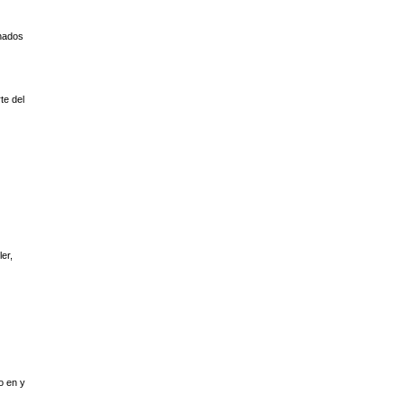
onados
te del
er,
o en y