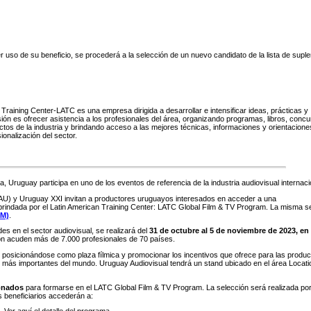
 uso de su beneficio, se procederá a la selección de un nuevo candidato de la lista de suple
 Training Center-LATC es una empresa dirigida a desarrollar e intensificar ideas, prácticas y
sión es ofrecer asistencia a los profesionales del área, organizando programas, libros, concu
ctos de la industria y brindando acceso a las mejores técnicas, informaciones y orientacione
onalización del sector.
, Uruguay participa en uno de los eventos de referencia de la industria audiovisual internaci
CAU) y Uruguay XXI invitan a productores uruguayos interesados en acceder a una
 brindada por el Latin American Training Center: LATC Global Film & TV Program. La misma s
FM)
.
es en el sector audiovisual, se realizará del
31 de octubre al 5 de noviembre de 2023, en
ión acuden más de 7.000 profesionales de 70 países.
posicionándose como plaza fílmica y promocionar los incentivos que ofrece para las produ
 más importantes del mundo. Uruguay Audiovisual tendrá un stand ubicado en el área Locati
onados
para formarse en el LATC Global Film & TV Program. La selección será realizada por
beneficiarios accederán a: