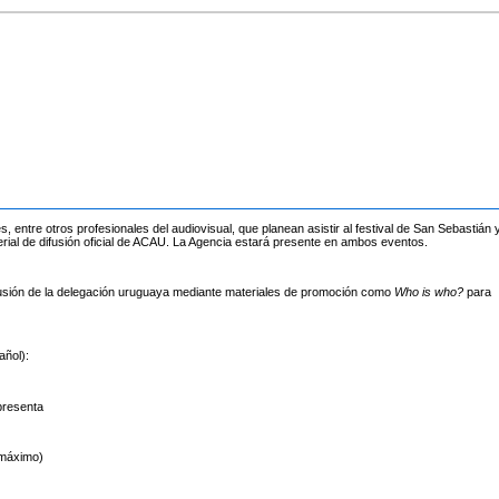
entre otros profesionales del audiovisual, que planean asistir al festival de San Sebastián 
aterial de difusión oficial de ACAU. La Agencia estará presente en ambos eventos.
ifusión de la delegación uruguaya mediante materiales de promoción como
Who is who?
para
añol):
presenta
 máximo)