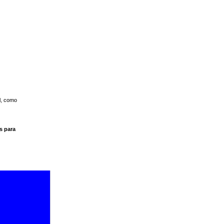
l, como
s para