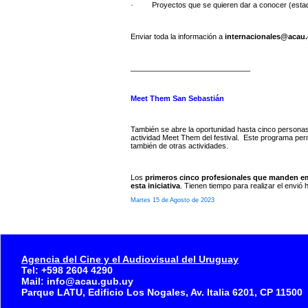
· Proyectos que se quieren dar a conocer (estado 
Enviar toda la información a
internacionales@acau
_____________________________
Meet Them San Sebastián
También se abre la oportunidad hasta cinco personas, 
actividad Meet Them del festival. Este programa perm
también de otras actividades.
Los
primeros cinco profesionales que manden em
esta iniciativa
. Tienen tiempo para realizar el envió
Martes 15 de Agosto de 2023
Agencia del Cine y el Audiovisual del Uruguay
Tel: +598 2604 4290
Mail: info@acau.gub.uy
Parque LATU, Edificio Los Nogales, Av. Italia 6201, CP 11500