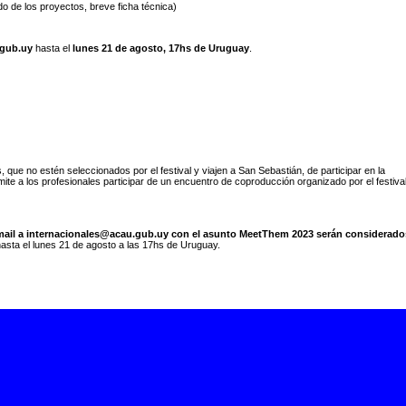
de los proyectos, breve ficha técnica)
.gub.uy
hasta el
lunes 21 de agosto, 17hs de Uruguay
.
que no estén seleccionados por el festival y viajen a San Sebastián, de participar en la
ite a los profesionales participar de un encuentro de coproducción organizado por el festiva
ail a internacionales@acau.gub.uy con el asunto MeetThem 2023 serán considerado
 hasta el lunes 21 de agosto a las 17hs de Uruguay.