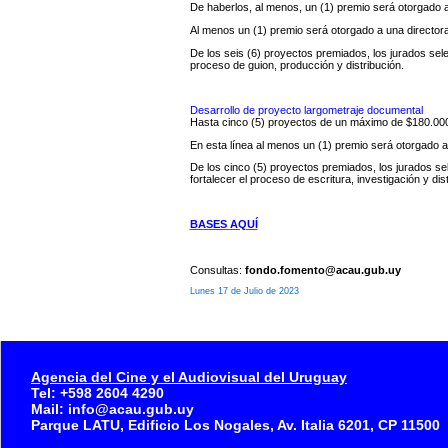
De haberlos, al menos, un (1) premio será otorgado 
Al menos un (1) premio será otorgado a una directora
De los seis (6) proyectos premiados, los jurados sel
proceso de guion, producción y distribución.
Desarrollo de proyecto largometraje documental
Hasta cinco (5) proyectos de un máximo de $180.000
En esta línea al menos un (1) premio será otorgado a
De los cinco (5) proyectos premiados, los jurados se
fortalecer el proceso de escritura, investigación y dist
BASES AQUÍ
Consultas:
fondo.fomento@acau.gub.uy
Lunes 17 de Julio de 2023
Agencia del Cine y el Audiovisual del Uruguay
Tel: +598 2604 4290
Mail: info@acau.gub.uy
Parque LATU, Edificio Los Nogales, Av. Italia 6201, CP 11500