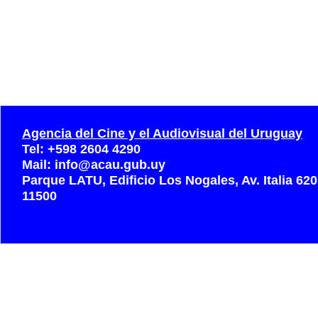
Agencia del Cine y el Audiovisual del Uruguay
Tel: +598 2604 4290
Mail: info@acau.gub.uy
Parque LATU, Edificio Los Nogales, Av. Italia 62
11500