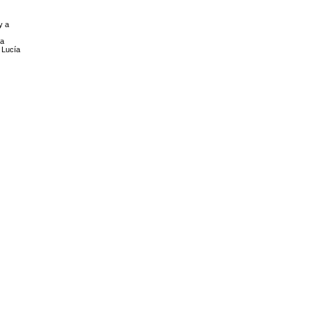
y a
la
 Lucía