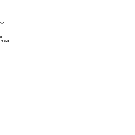
nte
l
one que