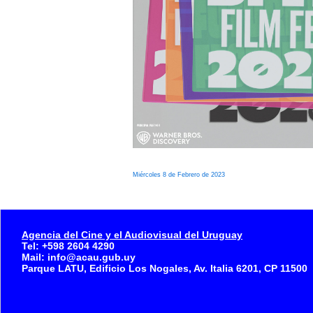
Miércoles 8 de Febrero de 2023
Agencia del Cine y el Audiovisual del Uruguay
Tel: +598 2604 4290
Mail: info@acau.gub.uy
Parque LATU, Edificio Los Nogales, Av. Italia 6201, CP 11500