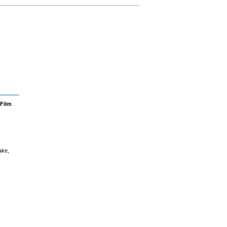
 Film
ake,